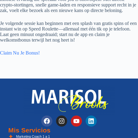
crypto‑stortingen, snelle game‑laden en responsieve support recht in je
zak, voelt elke bezoek als een nieuwe kans op directe beloning.
Je volgende sessie kan beginnen met een splash van gratis spins of een
instant win op Speed Roulette—allemaal met één tik op je telefoon.
Laat geen minuut ongedraaid; start nu de app en claim je
welkomstbonus terwijl het nog heet is!
Claim Nu Je Bonus!
Mis Servicios
Marketing Coach 1 a 1