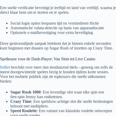
Een snelle verificatie bevestigt je leeftijd en land van verblijf, waarna je
direct klaar bent om te storten en te spelen.
Social login opties besparen tijd en verminderen frictie
Automatische valuta‑detectie op basis van apparaatlocatie
Optionele e-mailbevestiging voor extra beveiliging
Deze gestroomlijnde aanpak betekent dat je binnen enkele seconden
kunt beginnen met draaien op Sugar Rush of inzetten op Crazy Time.
Spelkeuze voor de Dash‑Player: Van Slots tot Live Casino
0xBet
beschikt over meer dan tienduizend titels—genoeg om zelfs de
meest doorgewinterde spelers bezig te houden tijdens korte sessies.
Voor het mobiele publiek zijn de topkeuzes die snelle uitkomsten
bieden:
Sugar Rush 1000
: Een levendige slot waar elke spin een
free‑spin frenzy kan ontketenen.
Crazy Time
: Een spelshow-achtige slot die snelle beslissingen
beloont met multipliers.
Speed Roulette
: Een variant van klassieke roulette ontworpen
voor snelle rondes.