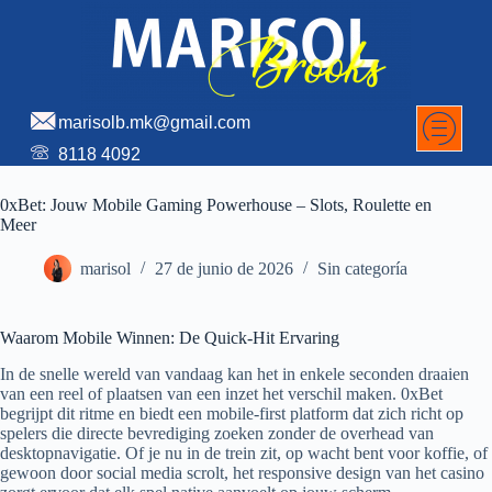
marisolb.mk@gmail.com
8118 4092
0xBet: Jouw Mobile Gaming Powerhouse – Slots, Roulette en
Meer
marisol
27 de junio de 2026
Sin categoría
Waarom Mobile Winnen: De Quick‑Hit Ervaring
In de snelle wereld van vandaag kan het in enkele seconden draaien
van een reel of plaatsen van een inzet het verschil maken. 0xBet
begrijpt dit ritme en biedt een mobile‑first platform dat zich richt op
spelers die directe bevrediging zoeken zonder de overhead van
desktopnavigatie. Of je nu in de trein zit, op wacht bent voor koffie, of
gewoon door social media scrolt, het responsive design van het casino