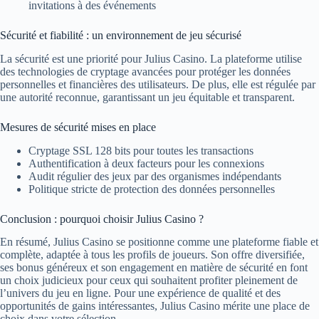
invitations à des événements
Sécurité et fiabilité : un environnement de jeu sécurisé
La sécurité est une priorité pour Julius Casino. La plateforme utilise
des technologies de cryptage avancées pour protéger les données
personnelles et financières des utilisateurs. De plus, elle est régulée par
une autorité reconnue, garantissant un jeu équitable et transparent.
Mesures de sécurité mises en place
Cryptage SSL 128 bits pour toutes les transactions
Authentification à deux facteurs pour les connexions
Audit régulier des jeux par des organismes indépendants
Politique stricte de protection des données personnelles
Conclusion : pourquoi choisir Julius Casino ?
En résumé, Julius Casino se positionne comme une plateforme fiable et
complète, adaptée à tous les profils de joueurs. Son offre diversifiée,
ses bonus généreux et son engagement en matière de sécurité en font
un choix judicieux pour ceux qui souhaitent profiter pleinement de
l’univers du jeu en ligne. Pour une expérience de qualité et des
opportunités de gains intéressantes, Julius Casino mérite une place de
choix dans votre sélection.