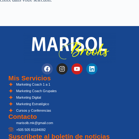
Mis Servicios
Marketing Coach 1 a 1
Marketing Coach Grupales
Marketing Digital
Marketing Estratégico
Cursos y Conferencias
Contacto
marisolb.mk@gmail.com
+505 505 81184092
Suscribete al boletín de noticias