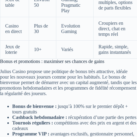
multiples, options
table
50
Pragmatic
de paris flexibles
Play
Croupiers en
Casino
Plus de
Evolution
direct, chat en
en direct
30
Gaming
temps réel
Jeux de
Rapide, simple,
10+
Variés
loterie
gains instantanés
Bonus et promotions : maximiser ses chances de gains
Julius Casino propose une politique de bonus très attractive, idéale
pour les nouveaux joueurs comme pour les habitués. Le bonus de
bienvenue permet de démarrer avec un capital augmenté, tandis que les
promotions hebdomadaires et les programmes de fidélité récompensent
la régularité des joueurs.
Bonus de bienvenue :
jusqu’à 100% sur le premier dépôt +
tours gratuits
Cashback hebdomadaire :
récupération d’une partie des pertes
Tournois réguliers :
compétitions avec des prix en argent et des
cadeaux
Programme VIP :
avantages exclusifs, gestionnaire personnel,