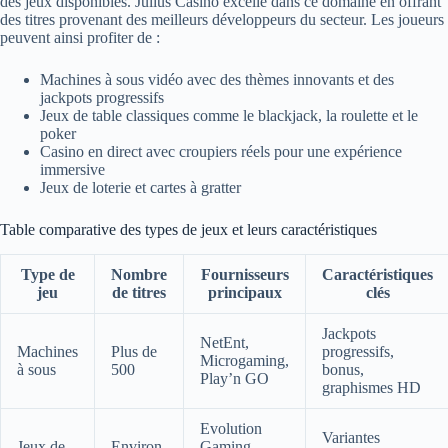
des jeux disponibles. Julius Casino excelle dans ce domaine en offrant
des titres provenant des meilleurs développeurs du secteur. Les joueurs
peuvent ainsi profiter de :
Machines à sous vidéo avec des thèmes innovants et des
jackpots progressifs
Jeux de table classiques comme le blackjack, la roulette et le
poker
Casino en direct avec croupiers réels pour une expérience
immersive
Jeux de loterie et cartes à gratter
Table comparative des types de jeux et leurs caractéristiques
Type de
Nombre
Fournisseurs
Caractéristiques
jeu
de titres
principaux
clés
Jackpots
NetEnt,
Machines
Plus de
progressifs,
Microgaming,
à sous
500
bonus,
Play’n GO
graphismes HD
Evolution
Variantes
Jeux de
Environ
Gaming,