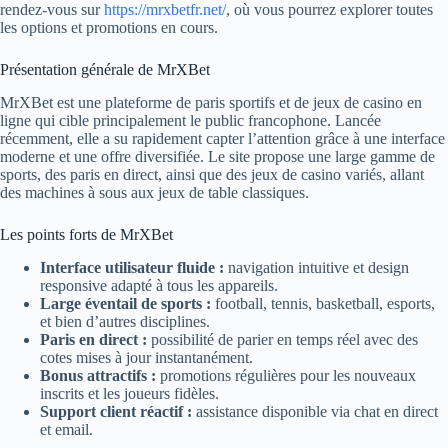
rendez-vous sur
https://mrxbetfr.net/
, où vous pourrez explorer toutes
les options et promotions en cours.
Présentation générale de MrXBet
MrXBet est une plateforme de paris sportifs et de jeux de casino en
ligne qui cible principalement le public francophone. Lancée
récemment, elle a su rapidement capter l’attention grâce à une interface
moderne et une offre diversifiée. Le site propose une large gamme de
sports, des paris en direct, ainsi que des jeux de casino variés, allant
des machines à sous aux jeux de table classiques.
Les points forts de MrXBet
Interface utilisateur fluide :
navigation intuitive et design
responsive adapté à tous les appareils.
Large éventail de sports :
football, tennis, basketball, esports,
et bien d’autres disciplines.
Paris en direct :
possibilité de parier en temps réel avec des
cotes mises à jour instantanément.
Bonus attractifs :
promotions régulières pour les nouveaux
inscrits et les joueurs fidèles.
Support client réactif :
assistance disponible via chat en direct
et email.