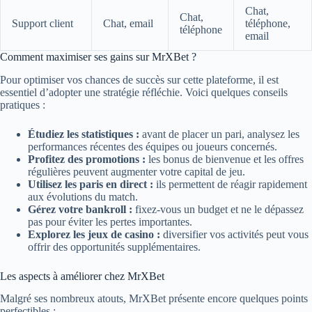
Chat,
Chat,
Support client
Chat, email
téléphone,
téléphone
email
Comment maximiser ses gains sur MrXBet ?
Pour optimiser vos chances de succès sur cette plateforme, il est
essentiel d’adopter une stratégie réfléchie. Voici quelques conseils
pratiques :
Étudiez les statistiques :
avant de placer un pari, analysez les
performances récentes des équipes ou joueurs concernés.
Profitez des promotions :
les bonus de bienvenue et les offres
régulières peuvent augmenter votre capital de jeu.
Utilisez les paris en direct :
ils permettent de réagir rapidement
aux évolutions du match.
Gérez votre bankroll :
fixez-vous un budget et ne le dépassez
pas pour éviter les pertes importantes.
Explorez les jeux de casino :
diversifier vos activités peut vous
offrir des opportunités supplémentaires.
Les aspects à améliorer chez MrXBet
Malgré ses nombreux atouts, MrXBet présente encore quelques points
perfectibles :