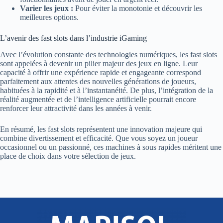
Varier les jeux :
Pour éviter la monotonie et découvrir les
meilleures options.
L’avenir des fast slots dans l’industrie iGaming
Avec l’évolution constante des technologies numériques, les fast slots
sont appelées à devenir un pilier majeur des jeux en ligne. Leur
capacité à offrir une expérience rapide et engageante correspond
parfaitement aux attentes des nouvelles générations de joueurs,
habituées à la rapidité et à l’instantanéité. De plus, l’intégration de la
réalité augmentée et de l’intelligence artificielle pourrait encore
renforcer leur attractivité dans les années à venir.
En résumé, les fast slots représentent une innovation majeure qui
combine divertissement et efficacité. Que vous soyez un joueur
occasionnel ou un passionné, ces machines à sous rapides méritent une
place de choix dans votre sélection de jeux.