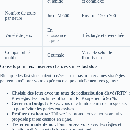
et rapide
et complexe
Nombre de tours
Jusqu’à 600
Environ 120 à 300
par heure
En
Variété de jeux
croissance
Très large et diversifiée
rapide
Compatibilité
Variable selon le
Optimale
mobile
fournisseur
Conseils pour maximiser ses chances sur les fast slots
Bien que les fast slots soient basées sur le hasard, certaines stratégies
peuvent améliorer votre expérience et potentiellement vos gains :
Choisir des jeux avec un taux de redistribution élevé (RTP) :
Privilégiez les machines offrant un RTP supérieur à 96 %.
Gérer son budget :
Fixez-vous une limite de mise et respectez-
la pour éviter les pertes excessives.
Profiter des bonus :
Utilisez les promotions et tours gratuits
proposés par les casinos en ligne.
Tester en mode démo :
Familiarisez-vous avec les règles et
fonctionnalités avant de jouer en argent réel.