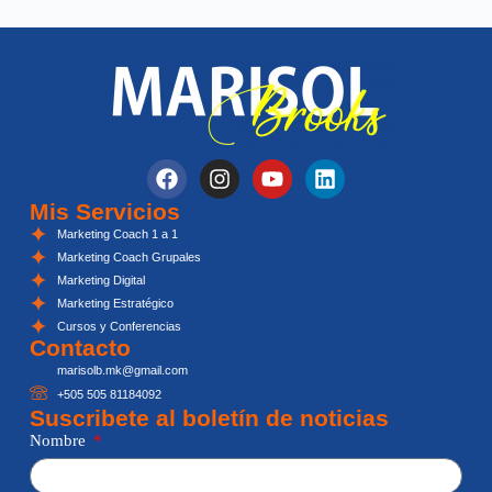
Mis Servicios
Marketing Coach 1 a 1
Marketing Coach Grupales
Marketing Digital
Marketing Estratégico
Cursos y Conferencias
Contacto
marisolb.mk@gmail.com
+505 505 81184092
Suscribete al boletín de noticias
Nombre