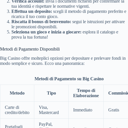
Verifica account:
invia i documenti richiesti per confermare la
tua identità e rispettare le normative vigenti.
Effettua un deposito:
scegli il metodo di pagamento preferito e
ricarica il tuo conto gioco.
Riscatta il bonus di benvenuto:
segui le istruzioni per attivare
le promozioni disponibili.
Seleziona un gioco e inizia a giocare:
esplora il catalogo e
prova la tua fortuna!
Metodi di Pagamento Disponibili
Big Casino offre molteplici opzioni per depositare e prelevare fondi in
modo semplice e sicuro. Ecco una panoramica:
Metodi di Pagamento su Big Casino
Tempo di
Metodo
Tipo
Commissi
Elaborazione
Carte di
Visa,
Immediato
Gratis
credito/debito
Mastercard
PayPal,
Portafogli