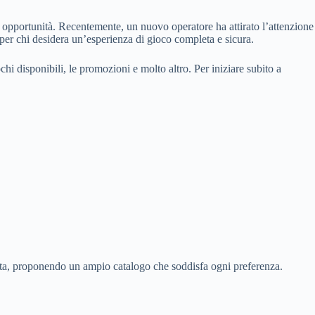
i opportunità. Recentemente, un nuovo operatore ha attirato l’attenzione
e per chi desidera un’esperienza di gioco completa e sicura.
chi disponibili, le promozioni e molto altro. Per iniziare subito a
vista, proponendo un ampio catalogo che soddisfa ogni preferenza.