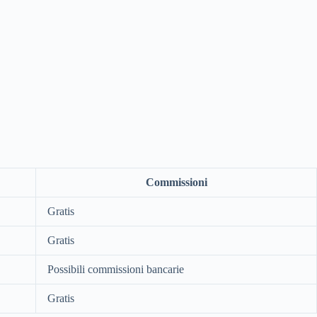
Commissioni
Gratis
Gratis
Possibili commissioni bancarie
Gratis