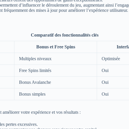
permettent d’influencer le déroulement du jeu, augmentant ainsi l’enga
 fréquemment des mises à jour pour améliorer l’expérience utilisateur.
Comparatif des fonctionnalités clés
Bonus et Free Spins
Interf
Multiples niveaux
Optimisée
Free Spins limités
Oui
Bonus Avalanche
Oui
Bonus simples
Oui
t améliorer votre expérience et vos résultats :
es pertes excessives.