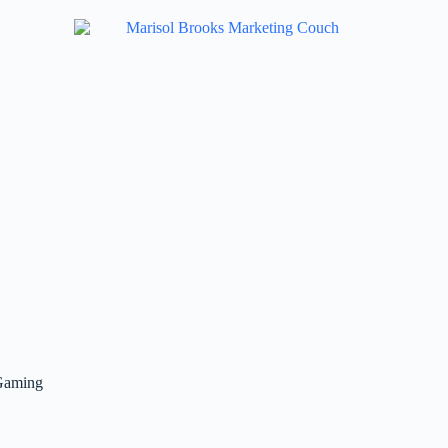
iGaming