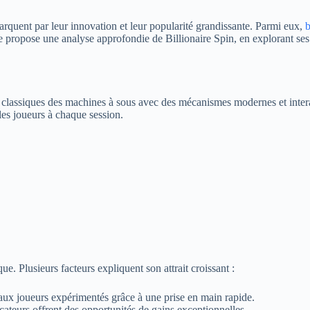
marquent par leur innovation et leur popularité grandissante. Parmi eux,
b
le propose une analyse approfondie de Billionaire Spin, en explorant ses 
 classiques des machines à sous avec des mécanismes modernes et interac
les joueurs à chaque session.
e. Plusieurs facteurs expliquent son attrait croissant :
’aux joueurs expérimentés grâce à une prise en main rapide.
icateurs offrent des opportunités de gains exceptionnelles.