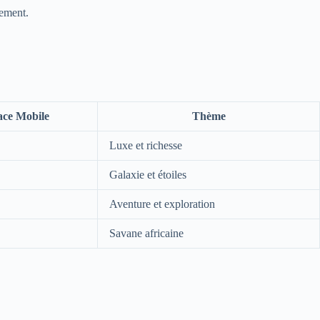
gement.
ace Mobile
Thème
Luxe et richesse
Galaxie et étoiles
Aventure et exploration
Savane africaine