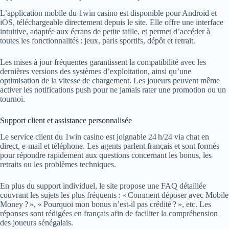
L’application mobile du 1win casino est disponible pour Android et
iOS, téléchargeable directement depuis le site. Elle offre une interface
intuitive, adaptée aux écrans de petite taille, et permet d’accéder à
toutes les fonctionnalités : jeux, paris sportifs, dépôt et retrait.
Les mises à jour fréquentes garantissent la compatibilité avec les
dernières versions des systèmes d’exploitation, ainsi qu’une
optimisation de la vitesse de chargement. Les joueurs peuvent même
activer les notifications push pour ne jamais rater une promotion ou un
tournoi.
Support client et assistance personnalisée
Le service client du 1win casino est joignable 24 h/24 via chat en
direct, e‑mail et téléphone. Les agents parlent français et sont formés
pour répondre rapidement aux questions concernant les bonus, les
retraits ou les problèmes techniques.
En plus du support individuel, le site propose une FAQ détaillée
couvrant les sujets les plus fréquents : « Comment déposer avec Mobile
Money ? », « Pourquoi mon bonus n’est‑il pas crédité ? », etc. Les
réponses sont rédigées en français afin de faciliter la compréhension
des joueurs sénégalais.