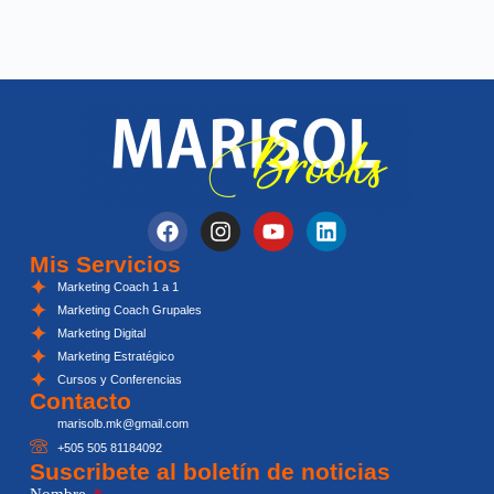
Mis Servicios
Marketing Coach 1 a 1
Marketing Coach Grupales
Marketing Digital
Marketing Estratégico
Cursos y Conferencias
Contacto
marisolb.mk@gmail.com
+505 505 81184092
Suscribete al boletín de noticias
Nombre