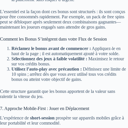
L’essentiel est la façon dont ces bonus sont structurés : ils sont conçus
pour être consommés rapidement. Par exemple, un pack de free spins
peut se débloquer après seulement deux combinaisons gagnantes—
maintenant les joueurs engagés sans attendre de gros gains.
Comment les Bonus S’intègrent dans votre Flux de Session
Réclamez le bonus avant de commencer :
Appliquez-le en
haut de la page ; il est automatiquement ajouté à votre solde.
Sélectionnez des jeux à faible volatilité :
Maximisez le retour
sur vos crédits bonus.
Utilisez l’auto‑play avec précaution :
Définissez une limite de
10 spins ; arrêtez dès que vous avez utilisé tous vos crédits
bonus ou atteint votre objectif de gains.
Cette structure garantit que les bonus apportent de la valeur sans
ralentir la vitesse du jeu.
7. Approche Mobile‑First : Jouer en Déplacement
L’expérience de
short‑session
prospère sur appareils mobiles grâce à
leur portabilité et leur commodité.