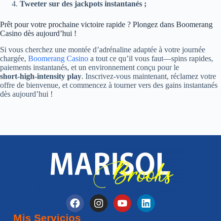
Tweeter sur des jackpots instantanés ;
Prêt pour votre prochaine victoire rapide ? Plongez dans Boomerang
Casino dès aujourd’hui !
Si vous cherchez une montée d’adrénaline adaptée à votre journée
chargée,
Boomerang Casino
a tout ce qu’il vous faut—spins rapides,
paiements instantanés, et un environnement conçu pour le
short‑high‑intensity play
. Inscrivez-vous maintenant, réclamez votre
offre de bienvenue, et commencez à tourner vers des gains instantanés
dès aujourd’hui !
Mis Servicios