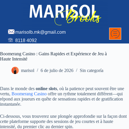
marisolb.mk@gmail.com
8118 4092
Boomerang Casino : Gains Rapides et Expérience de Jeu à
Haute Intensité
marisol
6 de julio de 2026
Sin categoría
Dans le monde des
online slots
, où la patience peut souvent être une
vertu,
Boomerang Casino
offre un rythme totalement différent—qui
répond aux joueurs en quête de sensations rapides et de gratification
instantanée.
Ci-dessous, vous trouverez une plongée approfondie sur la façon dont
cette plateforme supporte des sessions de jeu courtes et à haute
intensité, du premier clic au dernier spin.