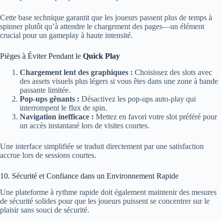
Cette base technique garantit que les joueurs passent plus de temps à
spinner plutôt qu’à attendre le chargement des pages—un élément
crucial pour un gameplay à haute intensité.
Pièges à Éviter Pendant le
Quick Play
Chargement lent des graphiques :
Choisissez des slots avec
des assets visuels plus légers si vous êtes dans une zone à bande
passante limitée.
Pop‑ups gênants :
Désactivez les pop‑ups auto‑play qui
interrompent le flux de spin.
Navigation inefficace :
Mettez en favori votre slot préféré pour
un accès instantané lors de visites courtes.
Une interface simplifiée se traduit directement par une satisfaction
accrue lors de sessions courtes.
10. Sécurité et Confiance dans un Environnement Rapide
Une plateforme à rythme rapide doit également maintenir des mesures
de sécurité solides pour que les joueurs puissent se concentrer sur le
plaisir sans souci de sécurité.