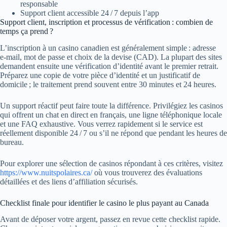
responsable
Support client accessible 24 / 7 depuis l’app
Support client, inscription et processus de vérification : combien de
temps ça prend ?
L’inscription à un casino canadien est généralement simple : adresse
e‑mail, mot de passe et choix de la devise (CAD). La plupart des sites
demandent ensuite une vérification d’identité avant le premier retrait.
Préparez une copie de votre pièce d’identité et un justificatif de
domicile ; le traitement prend souvent entre 30 minutes et 24 heures.
Un support réactif peut faire toute la différence. Privilégiez les casinos
qui offrent un chat en direct en français, une ligne téléphonique locale
et une FAQ exhaustive. Vous verrez rapidement si le service est
réellement disponible 24 / 7 ou s’il ne répond que pendant les heures de
bureau.
Pour explorer une sélection de casinos répondant à ces critères, visitez
https://www.nuitspolaires.ca/
où vous trouverez des évaluations
détaillées et des liens d’affiliation sécurisés.
Checklist finale pour identifier le casino le plus payant au Canada
Avant de déposer votre argent, passez en revue cette checklist rapide.