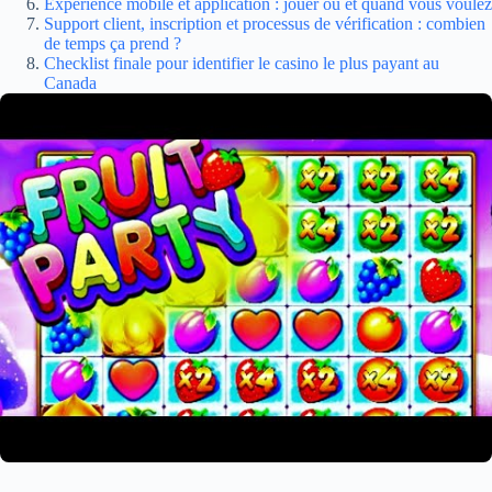
Expérience mobile et application : jouer où et quand vous voulez
Support client, inscription et processus de vérification : combien
de temps ça prend ?
Checklist finale pour identifier le casino le plus payant au
Canada