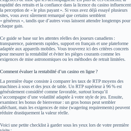
rapidité des retraits et la confiance dans la licence du casino influencent
la perception de « le plus payant ». Si vous avez déjà essayé plusieurs
sites, vous avez sûrement remarqué que certains semblent
« généreux », tandis que d’autres vous laissent attendre longtemps pour
chaque gain.
Ce guide se base sur les attentes réelles des joueurs canadiens :
transparence, paiements rapides, support en français et une plateforme
adaptée aux appareils mobiles. Vous trouverez ici des critères concrets
pour mesurer la rentabilité et éviter les pièges courants comme les
exigences de mise astronomiques ou les méthodes de retrait limitées.
Comment évaluer la rentabilité d’un casino en ligne ?
La première étape consiste à comparer les taux de RTP moyens des
machines à sous et des jeux de table. Un RTP supérieur à 96 % est
généralement considéré comme favorable, surtout lorsqu’il
s’accompagne d’une volatilité adaptée à votre style de jeu. Ensuite,
examinez les bonus de bienvenue : un gros bonus peut sembler
alléchant, mais les exigences de mise (wagering requirements) peuvent
réduire drastiquement la valeur réelle.
Voici une petite checklist à garder sous les yeux lors de votre première
visite :