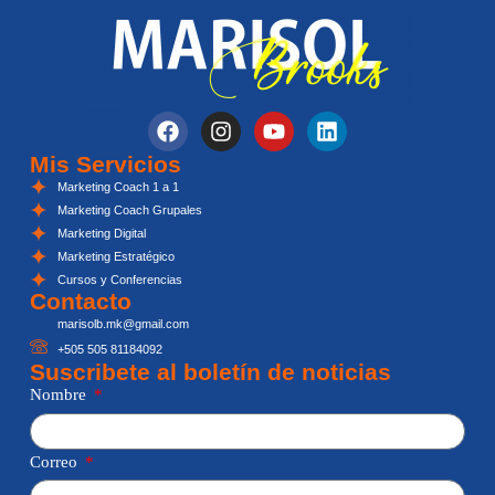
Mis Servicios
Marketing Coach 1 a 1
Marketing Coach Grupales
Marketing Digital
Marketing Estratégico
Cursos y Conferencias
Contacto
marisolb.mk@gmail.com
+505 505 81184092
Suscribete al boletín de noticias
Nombre
Correo