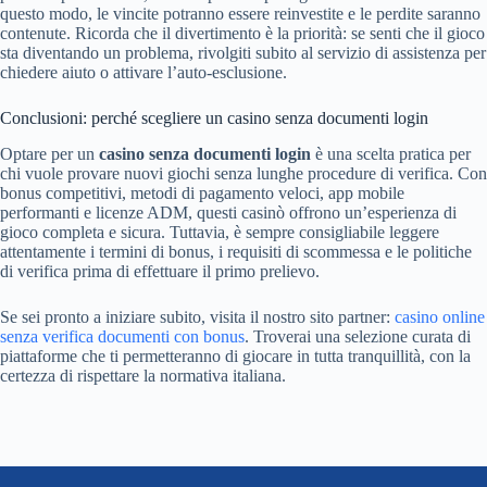
questo modo, le vincite potranno essere reinvestite e le perdite saranno
contenute. Ricorda che il divertimento è la priorità: se senti che il gioco
sta diventando un problema, rivolgiti subito al servizio di assistenza per
chiedere aiuto o attivare l’auto‑esclusione.
Conclusioni: perché scegliere un casino senza documenti login
Optare per un
casino senza documenti login
è una scelta pratica per
chi vuole provare nuovi giochi senza lunghe procedure di verifica. Con
bonus competitivi, metodi di pagamento veloci, app mobile
performanti e licenze ADM, questi casinò offrono un’esperienza di
gioco completa e sicura. Tuttavia, è sempre consigliabile leggere
attentamente i termini di bonus, i requisiti di scommessa e le politiche
di verifica prima di effettuare il primo prelievo.
Se sei pronto a iniziare subito, visita il nostro sito partner:
casino online
senza verifica documenti con bonus
. Troverai una selezione curata di
piattaforme che ti permetteranno di giocare in tutta tranquillità, con la
certezza di rispettare la normativa italiana.