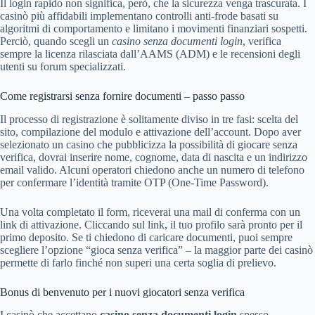
Il login rapido non significa, però, che la sicurezza venga trascurata. I
casinò più affidabili implementano controlli anti-frode basati su
algoritmi di comportamento e limitano i movimenti finanziari sospetti.
Perciò, quando scegli un
casino senza documenti login
, verifica
sempre la licenza rilasciata dall’AAMS (ADM) e le recensioni degli
utenti su forum specializzati.
Come registrarsi senza fornire documenti – passo passo
Il processo di registrazione è solitamente diviso in tre fasi: scelta del
sito, compilazione del modulo e attivazione dell’account. Dopo aver
selezionato un casino che pubblicizza la possibilità di giocare senza
verifica, dovrai inserire nome, cognome, data di nascita e un indirizzo
email valido. Alcuni operatori chiedono anche un numero di telefono
per confermare l’identità tramite OTP (One‑Time Password).
Una volta completato il form, riceverai una mail di conferma con un
link di attivazione. Cliccando sul link, il tuo profilo sarà pronto per il
primo deposito. Se ti chiedono di caricare documenti, puoi sempre
scegliere l’opzione “gioca senza verifica” – la maggior parte dei casinò
permette di farlo finché non superi una certa soglia di prelievo.
Bonus di benvenuto per i nuovi giocatori senza verifica
I casinò che accettano
casino senza documenti login
spesso