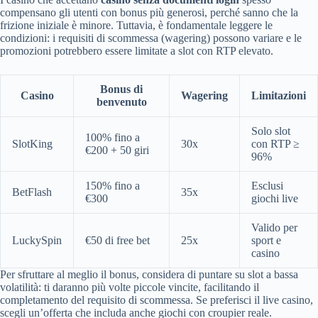
compensano gli utenti con bonus più generosi, perché sanno che la
frizione iniziale è minore. Tuttavia, è fondamentale leggere le
condizioni: i requisiti di scommessa (wagering) possono variare e le
promozioni potrebbero essere limitate a slot con RTP elevato.
Bonus di
Casino
Wagering
Limitazioni
benvenuto
Solo slot
100% fino a
SlotKing
30x
con RTP ≥
€200 + 50 giri
96%
150% fino a
Esclusi
BetFlash
35x
€300
giochi live
Valido per
LuckySpin
€50 di free bet
25x
sport e
casino
Per sfruttare al meglio il bonus, considera di puntare su slot a bassa
volatilità: ti daranno più volte piccole vincite, facilitando il
completamento del requisito di scommessa. Se preferisci il live casino,
scegli un’offerta che includa anche giochi con croupier reale.