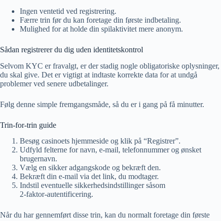
Ingen ventetid ved registrering.
Færre trin før du kan foretage din første indbetaling.
Mulighed for at holde din spilaktivitet mere anonym.
Sådan registrerer du dig uden identitetskontrol
Selvom KYC er fravalgt, er der stadig nogle obligatoriske oplysninger,
du skal give. Det er vigtigt at indtaste korrekte data for at undgå
problemer ved senere udbetalinger.
Følg denne simple fremgangsmåde, så du er i gang på få minutter.
Trin-for-trin guide
Besøg casinoets hjemmeside og klik på “Registrer”.
Udfyld felterne for navn, e‑mail, telefonnummer og ønsket
brugernavn.
Vælg en sikker adgangskode og bekræft den.
Bekræft din e‑mail via det link, du modtager.
Indstil eventuelle sikkerhedsindstillinger såsom
2‑faktor‑autentificering.
Når du har gennemført disse trin, kan du normalt foretage din første