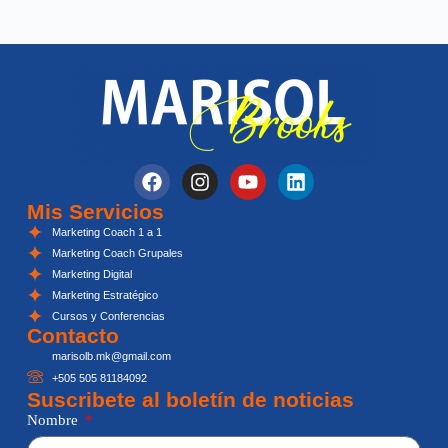
Mis Servicios
Marketing Coach 1 a 1
Marketing Coach Grupales
Marketing Digital
Marketing Estratégico
Cursos y Conferencias
Contacto
marisolb.mk@gmail.com
+505 505 81184092
Suscribete al boletín de noticias
Nombre