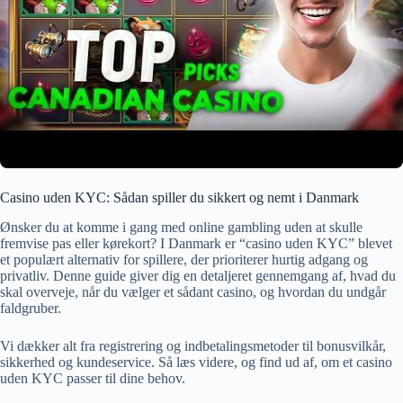
Casino uden KYC: Sådan spiller du sikkert og nemt i Danmark
Ønsker du at komme i gang med online gambling uden at skulle
fremvise pas eller kørekort? I Danmark er “casino uden KYC” blevet
et populært alternativ for spillere, der prioriterer hurtig adgang og
privatliv. Denne guide giver dig en detaljeret gennemgang af, hvad du
skal overveje, når du vælger et sådant casino, og hvordan du undgår
faldgruber.
Vi dækker alt fra registrering og indbetalingsmetoder til bonusvilkår,
sikkerhed og kundeservice. Så læs videre, og find ud af, om et casino
uden KYC passer til dine behov.