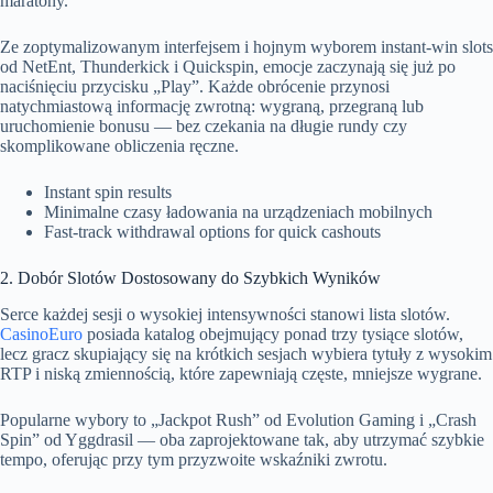
maratony.
Ze zoptymalizowanym interfejsem i hojnym wyborem instant‑win slots
od NetEnt, Thunderkick i Quickspin, emocje zaczynają się już po
naciśnięciu przycisku „Play”. Każde obrócenie przynosi
natychmiastową informację zwrotną: wygraną, przegraną lub
uruchomienie bonusu — bez czekania na długie rundy czy
skomplikowane obliczenia ręczne.
Instant spin results
Minimalne czasy ładowania na urządzeniach mobilnych
Fast‑track withdrawal options for quick cashouts
2. Dobór Slotów Dostosowany do Szybkich Wyników
Serce każdej sesji o wysokiej intensywności stanowi lista slotów.
CasinoEuro
posiada katalog obejmujący ponad trzy tysiące slotów,
lecz gracz skupiający się na krótkich sesjach wybiera tytuły z wysokim
RTP i niską zmiennością, które zapewniają częste, mniejsze wygrane.
Popularne wybory to „Jackpot Rush” od Evolution Gaming i „Crash
Spin” od Yggdrasil — oba zaprojektowane tak, aby utrzymać szybkie
tempo, oferując przy tym przyzwoite wskaźniki zwrotu.