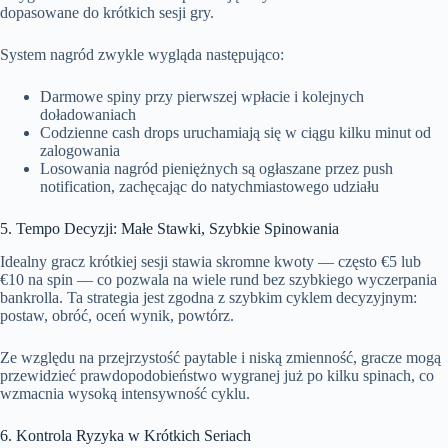
dopasowane do krótkich sesji gry.
System nagród zwykle wygląda następująco:
Darmowe spiny przy pierwszej wpłacie i kolejnych
doładowaniach
Codzienne cash drops uruchamiają się w ciągu kilku minut od
zalogowania
Losowania nagród pieniężnych są ogłaszane przez push
notification, zachęcając do natychmiastowego udziału
5. Tempo Decyzji: Małe Stawki, Szybkie Spinowania
Idealny gracz krótkiej sesji stawia skromne kwoty — często €5 lub
€10 na spin — co pozwala na wiele rund bez szybkiego wyczerpania
bankrolla. Ta strategia jest zgodna z szybkim cyklem decyzyjnym:
postaw, obróć, oceń wynik, powtórz.
Ze względu na przejrzystość paytable i niską zmienność, gracze mogą
przewidzieć prawdopodobieństwo wygranej już po kilku spinach, co
wzmacnia wysoką intensywność cyklu.
6. Kontrola Ryzyka w Krótkich Seriach