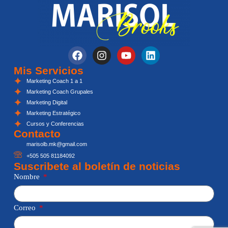
Mis Servicios
Marketing Coach 1 a 1
Marketing Coach Grupales
Marketing Digital
Marketing Estratégico
Cursos y Conferencias
Contacto
marisolb.mk@gmail.com
+505 505 81184092
Suscribete al boletín de noticias
Nombre
Correo