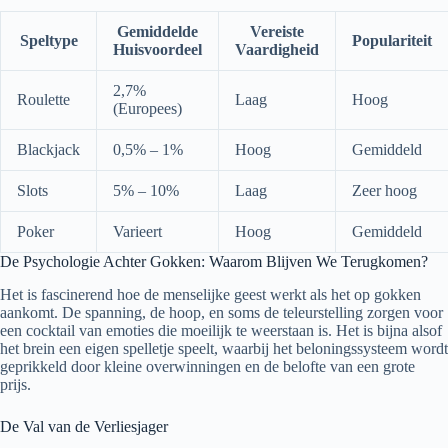
Gemiddelde
Vereiste
Speltype
Populariteit
Huisvoordeel
Vaardigheid
2,7%
Roulette
Laag
Hoog
(Europees)
Blackjack
0,5% – 1%
Hoog
Gemiddeld
Slots
5% – 10%
Laag
Zeer hoog
Poker
Varieert
Hoog
Gemiddeld
De Psychologie Achter Gokken: Waarom Blijven We Terugkomen?
Het is fascinerend hoe de menselijke geest werkt als het op gokken
aankomt. De spanning, de hoop, en soms de teleurstelling zorgen voor
een cocktail van emoties die moeilijk te weerstaan is. Het is bijna alsof
het brein een eigen spelletje speelt, waarbij het beloningssysteem wordt
geprikkeld door kleine overwinningen en de belofte van een grote
prijs.
De Val van de Verliesjager