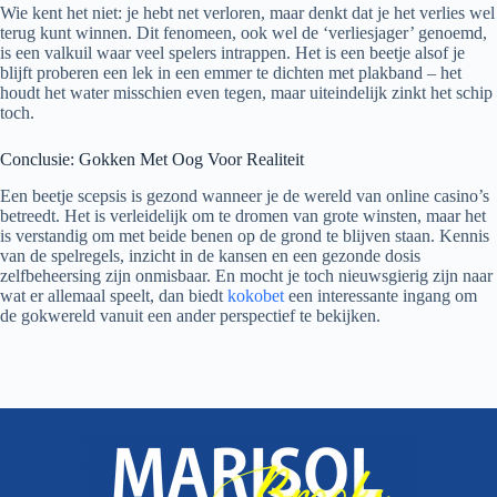
Wie kent het niet: je hebt net verloren, maar denkt dat je het verlies wel
terug kunt winnen. Dit fenomeen, ook wel de ‘verliesjager’ genoemd,
is een valkuil waar veel spelers intrappen. Het is een beetje alsof je
blijft proberen een lek in een emmer te dichten met plakband – het
houdt het water misschien even tegen, maar uiteindelijk zinkt het schip
toch.
Conclusie: Gokken Met Oog Voor Realiteit
Een beetje scepsis is gezond wanneer je de wereld van online casino’s
betreedt. Het is verleidelijk om te dromen van grote winsten, maar het
is verstandig om met beide benen op de grond te blijven staan. Kennis
van de spelregels, inzicht in de kansen en een gezonde dosis
zelfbeheersing zijn onmisbaar. En mocht je toch nieuwsgierig zijn naar
wat er allemaal speelt, dan biedt
kokobet
een interessante ingang om
de gokwereld vanuit een ander perspectief te bekijken.