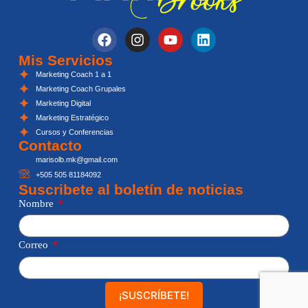
Mis Servicios
Marketing Coach 1 a 1
Marketing Coach Grupales
Marketing Digital
Marketing Estratégico
Cursos y Conferencias
Contacto
marisolb.mk@gmail.com
+505 505 81184092
Suscribete al boletín de noticias
Nombre
Correo
¡SUSCRÍBETE!