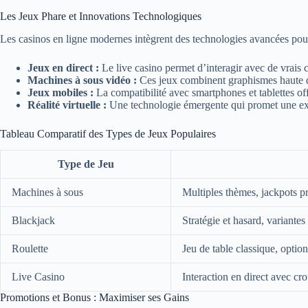
Les Jeux Phare et Innovations Technologiques
Les casinos en ligne modernes intègrent des technologies avancées pour 
Jeux en direct :
Le live casino permet d’interagir avec de vrais 
Machines à sous vidéo :
Ces jeux combinent graphismes haute d
Jeux mobiles :
La compatibilité avec smartphones et tablettes off
Réalité virtuelle :
Une technologie émergente qui promet une expér
Tableau Comparatif des Types de Jeux Populaires
Type de Jeu
Machines à sous
Multiples thèmes, jackpots pr
Blackjack
Stratégie et hasard, variantes
Roulette
Jeu de table classique, option
Live Casino
Interaction en direct avec cr
Promotions et Bonus : Maximiser ses Gains