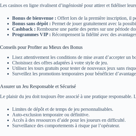
Les casinos en ligne rivalisent d’ingéniosité pour attirer et fidéliser leu
Bonus de bienvenue :
Offert lors de la première inscription, il p
Bonus sans dépôt :
Permet de jouer gratuitement avec la possibil
Cashback :
Rembourse une partie des pertes sur une période do
Programmes VIP :
Récompensent la fidélité avec des avantages 
Conseils pour Profiter au Mieux des Bonus
Lisez attentivement les conditions de mise avant d’accepter un b
Choisissez des offres adaptées à votre style de jeu.
Utilisez les tours gratuits pour tester de nouveaux jeux sans risqu
Surveillez les promotions temporaires pour bénéficier d’avantag
Assurer un Jeu Responsable et Sécurisé
Le plaisir du jeu doit toujours être associé à une pratique responsable. L
Limites de dépôt et de temps de jeu personnalisables.
Auto-exclusion temporaire ou définitive.
Accès à des ressources d’aide pour les joueurs en difficulté.
Surveillance des comportements à risque par l’opérateur.