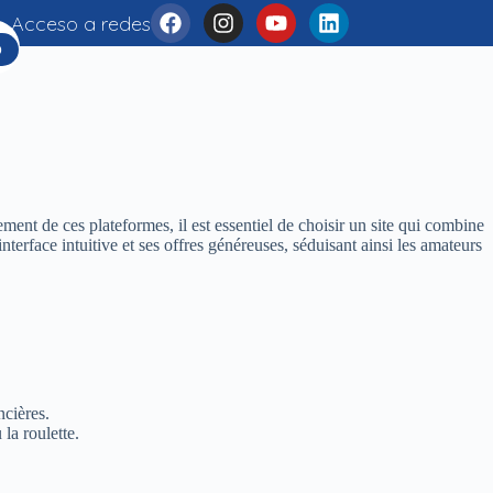
Acceso a redes
o
ent de ces plateformes, il est essentiel de choisir un site qui combine
nterface intuitive et ses offres généreuses, séduisant ainsi les amateurs
ncières.
la roulette.