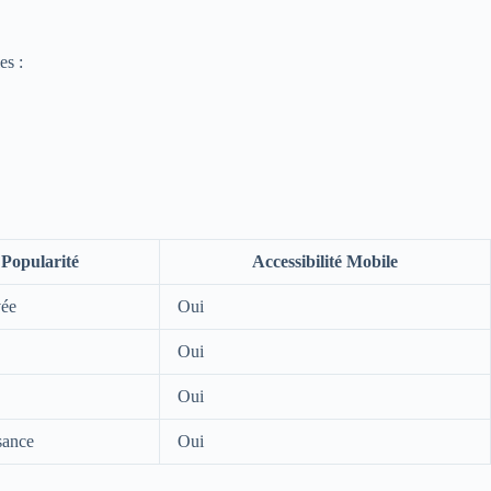
es :
Popularité
Accessibilité Mobile
vée
Oui
Oui
Oui
sance
Oui