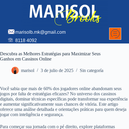
marisolb.mk@gmail.com
8118 4092
Descubra as Melhores Estratégias para Maximizar Seus
Ganhos em Cassinos Online
marisol
3 de julio de 2025
Sin categoría
Você sabia que mais de 60% dos jogadores online abandonam seus
jogos por falta de estratégias eficazes? No universo dos cassinos
digitais, dominar técnicas específicas pode transformar sua experiência
e aumentar significativamente suas chances de vitória. Este artigo
oferece uma análise detalhada e orientações práticas para quem deseja
jogar com inteligência e segurança.
Para começar sua jornada com o pé direito, explore plataformas