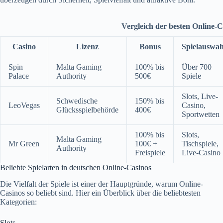
Vergleich der besten Online-C
Casino
Lizenz
Bonus
Spielauswah
Spin
Malta Gaming
100% bis
Über 700
Palace
Authority
500€
Spiele
Slots, Live-
Schwedische
150% bis
LeoVegas
Casino,
Glücksspielbehörde
400€
Sportwetten
100% bis
Slots,
Malta Gaming
Mr Green
100€ +
Tischspiele,
Authority
Freispiele
Live-Casino
Beliebte Spielarten in deutschen Online-Casinos
Die Vielfalt der Spiele ist einer der Hauptgründe, warum Online-
Casinos so beliebt sind. Hier ein Überblick über die beliebtesten
Kategorien:
Slots