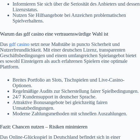
Informieren Sie sich über die Seriosität des Anbieters und dessen
Lizenzstatus.
Nutzen Sie Hilfsangebote bei Anzeichen problematischen
Spielverhaltens.
Warum das gdf casino eine vertrauenswürdige Wahl ist
Das
gdf casino
setzt neue Maßstäbe in puncto Sicherheit und
Nutzerfreundlichkeit. Mit einer deutschen Lizenz, transparenten
Geschäftsbedingungen und einem umfangreichen Spielangebot bietet
es sowohl Einsteigern als auch erfahrenen Spielern eine optimale
Plattform.
Breites Portfolio an Slots, Tischspielen und Live-Casino-
Optionen.
Regelmäßige Audits zur Sicherstellung fairer Spielbedingungen.
24/7 Kundensupport in deutscher Sprache.
Attraktive Bonusangebote bei gleichzeitig fairen
Umsatzbedingungen.
Moderne Zahlungsmethoden mit schnellen Auszahlungen.
Fazit: Chancen nutzen – Risiken minimieren
Das Online-Glücksspiel in Deutschland befindet sich in einer