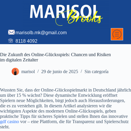
marisolb.mk@gmail.com
8118 4092
Die Zukunft des Online-Glücksspiels: Chancen und Risiken
im digitalen Zeitalter
marisol
29 de junio de 2025
Sin categoría
Wussten Sie, dass der Online-Glücksspielmarkt in Deutschland jährlich
um über 15 % wächst? Diese dynamische Entwicklung eröffnet
Spielern neue Möglichkeiten, birgt jedoch auch Herausforderungen,
die es zu verstehen gilt. In diesem Artikel analysieren wir die
wichtigsten Aspekte des modernen Online-Glücksspiels, geben
praktische Tipps für sicheres Spielen und stellen Ihnen das innovative
gdf casino
vor – eine Plattform, die für Transparenz und Spielerschutz
steht.