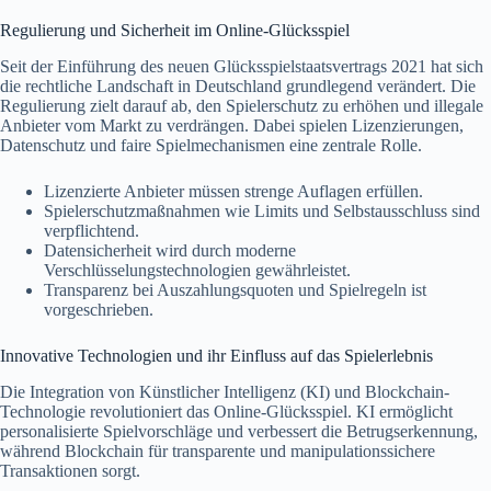
Regulierung und Sicherheit im Online-Glücksspiel
Seit der Einführung des neuen Glücksspielstaatsvertrags 2021 hat sich
die rechtliche Landschaft in Deutschland grundlegend verändert. Die
Regulierung zielt darauf ab, den Spielerschutz zu erhöhen und illegale
Anbieter vom Markt zu verdrängen. Dabei spielen Lizenzierungen,
Datenschutz und faire Spielmechanismen eine zentrale Rolle.
Lizenzierte Anbieter müssen strenge Auflagen erfüllen.
Spielerschutzmaßnahmen wie Limits und Selbstausschluss sind
verpflichtend.
Datensicherheit wird durch moderne
Verschlüsselungstechnologien gewährleistet.
Transparenz bei Auszahlungsquoten und Spielregeln ist
vorgeschrieben.
Innovative Technologien und ihr Einfluss auf das Spielerlebnis
Die Integration von Künstlicher Intelligenz (KI) und Blockchain-
Technologie revolutioniert das Online-Glücksspiel. KI ermöglicht
personalisierte Spielvorschläge und verbessert die Betrugserkennung,
während Blockchain für transparente und manipulationssichere
Transaktionen sorgt.