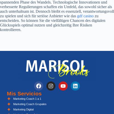
spannenden Phase des Wandels. Technologische Innovationen und
verbesserte Regulierungen schaffen ein Umfeld, das sowohl sicher als
auch unterhaltsam ist. Dennoch bleibt es essenziell, verantwortungsvoll
zu spielen und sich für seriöse Anbieter wie das
gdf casino
zu
entscheiden. So können Sie die vielfältigen Chancen des digitalen
Glücksspiels optimal nutzen und gleichzeitig Ihre Risiken
kontrollieren.
Mis Servicios
Marketing Coach 1 a 1
Marketing Coach Grupales
Marketing Digital