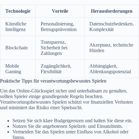
Technologie
Vorteile
Herausforderungen
Künstliche
Personalisierung,
Datenschutzbedenken,
Intelligenz
Betrugsprävention
Komplexität
Transparenz,
Akzeptanz, technische
Blockchain
Sicherheit bei
Hürden
Zahlungen
Mobile
Zugänglichkeit,
Abhängigkeit,
Gaming
Flexibilität
Ablenkungspotenzial
Praktische Tipps für verantwortungsbewusstes Spielen
Um das Online-Glücksspiel sicher und unterhaltsam zu gestalten,
sollten Spieler einige grundlegende Regeln beachten.
Verantwortungsbewusstes Spielen schützt vor finanziellen Verlusten
und minimiert das Risiko einer Spielsucht.
Setzen Sie sich klare Budgetgrenzen und halten Sie diese ein.
Nutzen Sie die angebotenen Spielzeit- und Einsatzlimits.
Vermeiden Sie das Spielen unter Einfluss von Alkohol oder
Stress.