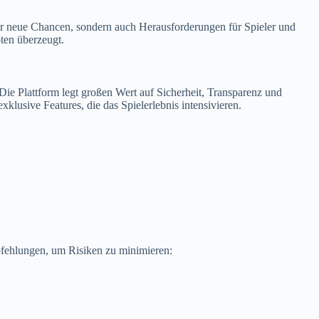
ur neue Chancen, sondern auch Herausforderungen für Spieler und
ten überzeugt.
ie Plattform legt großen Wert auf Sicherheit, Transparenz und
lusive Features, die das Spielerlebnis intensivieren.
pfehlungen, um Risiken zu minimieren: