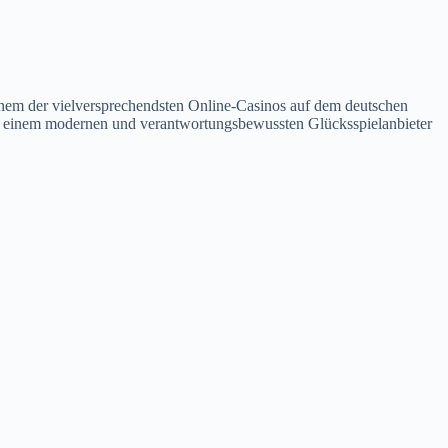
nem der vielversprechendsten Online-Casinos auf dem deutschen
ach einem modernen und verantwortungsbewussten Glücksspielanbieter