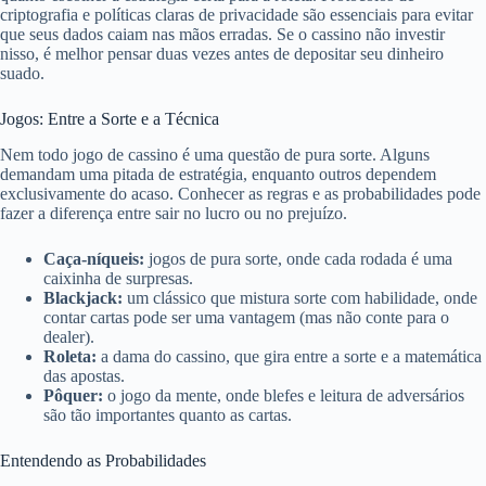
criptografia e políticas claras de privacidade são essenciais para evitar
que seus dados caiam nas mãos erradas. Se o cassino não investir
nisso, é melhor pensar duas vezes antes de depositar seu dinheiro
suado.
Jogos: Entre a Sorte e a Técnica
Nem todo jogo de cassino é uma questão de pura sorte. Alguns
demandam uma pitada de estratégia, enquanto outros dependem
exclusivamente do acaso. Conhecer as regras e as probabilidades pode
fazer a diferença entre sair no lucro ou no prejuízo.
Caça-níqueis:
jogos de pura sorte, onde cada rodada é uma
caixinha de surpresas.
Blackjack:
um clássico que mistura sorte com habilidade, onde
contar cartas pode ser uma vantagem (mas não conte para o
dealer).
Roleta:
a dama do cassino, que gira entre a sorte e a matemática
das apostas.
Pôquer:
o jogo da mente, onde blefes e leitura de adversários
são tão importantes quanto as cartas.
Entendendo as Probabilidades