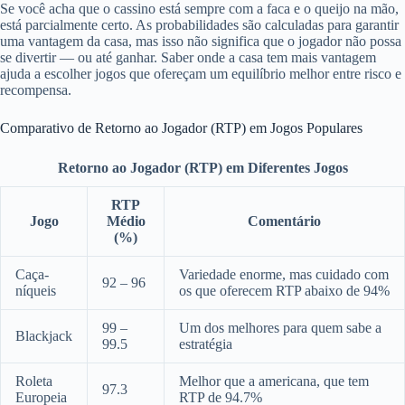
Se você acha que o cassino está sempre com a faca e o queijo na mão,
está parcialmente certo. As probabilidades são calculadas para garantir
uma vantagem da casa, mas isso não significa que o jogador não possa
se divertir — ou até ganhar. Saber onde a casa tem mais vantagem
ajuda a escolher jogos que ofereçam um equilíbrio melhor entre risco e
recompensa.
Comparativo de Retorno ao Jogador (RTP) em Jogos Populares
Retorno ao Jogador (RTP) em Diferentes Jogos
RTP
Jogo
Médio
Comentário
(%)
Caça-
Variedade enorme, mas cuidado com
92 – 96
níqueis
os que oferecem RTP abaixo de 94%
99 –
Um dos melhores para quem sabe a
Blackjack
99.5
estratégia
Roleta
Melhor que a americana, que tem
97.3
Europeia
RTP de 94.7%