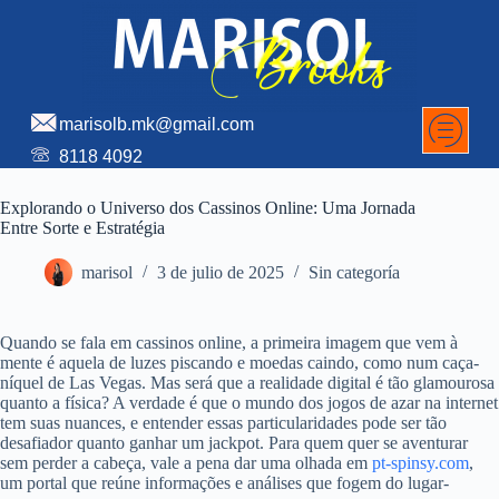
marisolb.mk@gmail.com
8118 4092
Explorando o Universo dos Cassinos Online: Uma Jornada
Entre Sorte e Estratégia
marisol
3 de julio de 2025
Sin categoría
Quando se fala em cassinos online, a primeira imagem que vem à
mente é aquela de luzes piscando e moedas caindo, como num caça-
níquel de Las Vegas. Mas será que a realidade digital é tão glamourosa
quanto a física? A verdade é que o mundo dos jogos de azar na internet
tem suas nuances, e entender essas particularidades pode ser tão
desafiador quanto ganhar um jackpot. Para quem quer se aventurar
sem perder a cabeça, vale a pena dar uma olhada em
pt-spinsy.com
,
um portal que reúne informações e análises que fogem do lugar-