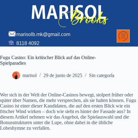
marisolb.mk@gmail.com
8118 4092
Fugu Casino: Ein kritischer Blick auf das Online-
Spielparadies
marisol
29 de junio de 2025
Sin categoría
Wer sich in der Welt der Online-Casinos bewegt, stolpert früher oder
später über Namen, die mehr versprechen, als sie halten können. Fugu
Casino ist einer dieser Kandidaten, die auf den ersten Blick wie ein
frischer Wind wirken – doch wie sieht es hinter der Fassade aus? In
diesem Artikel nehmen wir das Angebot, die Spielauswahl und die
Bonusstrukturen unter die Lupe, ohne dabei in die übliche
Lobeshymne zu verfallen.