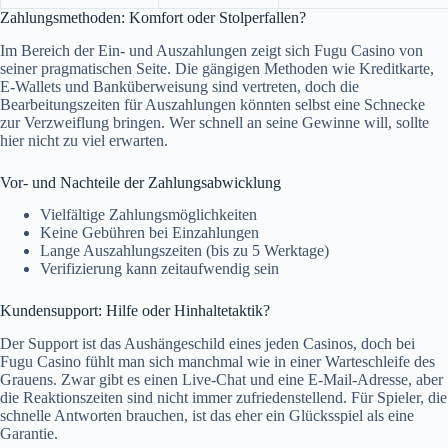
Zahlungsmethoden: Komfort oder Stolperfallen?
Im Bereich der Ein- und Auszahlungen zeigt sich Fugu Casino von
seiner pragmatischen Seite. Die gängigen Methoden wie Kreditkarte,
E-Wallets und Banküberweisung sind vertreten, doch die
Bearbeitungszeiten für Auszahlungen könnten selbst eine Schnecke
zur Verzweiflung bringen. Wer schnell an seine Gewinne will, sollte
hier nicht zu viel erwarten.
Vor- und Nachteile der Zahlungsabwicklung
Vielfältige Zahlungsmöglichkeiten
Keine Gebühren bei Einzahlungen
Lange Auszahlungszeiten (bis zu 5 Werktage)
Verifizierung kann zeitaufwendig sein
Kundensupport: Hilfe oder Hinhaltetaktik?
Der Support ist das Aushängeschild eines jeden Casinos, doch bei
Fugu Casino fühlt man sich manchmal wie in einer Warteschleife des
Grauens. Zwar gibt es einen Live-Chat und eine E-Mail-Adresse, aber
die Reaktionszeiten sind nicht immer zufriedenstellend. Für Spieler, die
schnelle Antworten brauchen, ist das eher ein Glücksspiel als eine
Garantie.