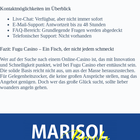
Kontaktmöglichkeiten im Überblick
Live-Chat: Verfügbar, aber nicht immer sofort
E-Mail-Support: Antwortzeit bis zu 48 Stunden
FAQ-Bereich: Grundlegende Fragen werden abgedeckt
Telefonischer Support: Nicht vorhanden
Fazit: Fugu Casino – Ein Fisch, der nicht jedem schmeckt
Wer auf der Suche nach einem Online-Casino ist, das mit Innovation
und Schnelligkeit punktet, wird bei Fugu Casino eher enttäuscht sein.
Die solide Basis reicht nicht aus, um aus der Masse herauszustechen.
Für Gelegenheitszocker, die keine großen Ansprüche stellen, mag das
Angebot genügen. Doch wer das große Glück sucht, sollte lieber
woanders angeln gehen.