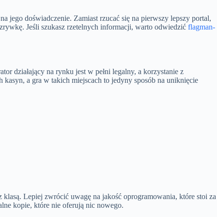
a jego doświadczenie. Zamiast rzucać się na pierwszy lepszy portal,
ozrywkę. Jeśli szukasz rzetelnych informacji, warto odwiedzić
flagman-
or działający na rynku jest w pełni legalny, a korzystanie z
kasyn, a gra w takich miejscach to jedyny sposób na uniknięcie
 z klasą. Lepiej zwrócić uwagę na jakość oprogramowania, które stoi za
ne kopie, które nie oferują nic nowego.