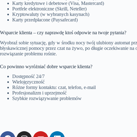
Karty kredytowe i debetowe (Visa, Mastercard)
Portfele elektroniczne (Skrill, Neteller)
Kryptowaluty (w wybranych kasynach)
Karty przedpłacone (Paysafecard)
Wsparcie klienta – czy naprawdę ktoś odpowie na twoje pytania?
Wyobraź sobie sytuację, gdy w środku nocy twój ulubiony automat prz
błyskawicznej pomocy przez czat na żywo, po długie oczekiwanie na 
rozwiązanie problemu rośnie.
Co powinno wyróżniać dobre wsparcie klienta?
Dostępność 24/7
Wielojęzyczność
Różne formy kontaktu: czat, telefon, e-mail
Profesjonalizm i uprzejmość
Szybkie rozwiązywanie problemów