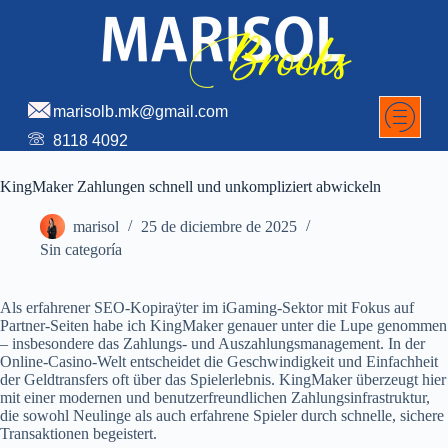
marisolb.mk@gmail.com
8118 4092
KingMaker Zahlungen schnell und unkompliziert abwickeln
marisol
25 de diciembre de 2025
Sin categoría
Als erfahrener SEO-Kopiraÿter im iGaming-Sektor mit Fokus auf
Partner-Seiten habe ich KingMaker genauer unter die Lupe genommen
– insbesondere das Zahlungs- und Auszahlungsmanagement. In der
Online-Casino-Welt entscheidet die Geschwindigkeit und Einfachheit
der Geldtransfers oft über das Spielerlebnis. KingMaker überzeugt hier
mit einer modernen und benutzerfreundlichen Zahlungsinfrastruktur,
die sowohl Neulinge als auch erfahrene Spieler durch schnelle, sichere
Transaktionen begeistert.