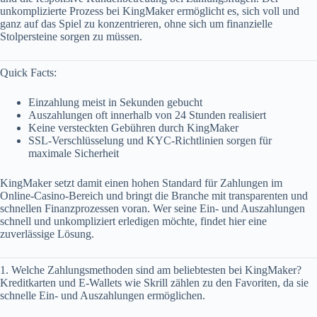
unkomplizierte Prozess bei KingMaker ermöglicht es, sich voll und
ganz auf das Spiel zu konzentrieren, ohne sich um finanzielle
Stolpersteine sorgen zu müssen.
Quick Facts:
Einzahlung meist in Sekunden gebucht
Auszahlungen oft innerhalb von 24 Stunden realisiert
Keine versteckten Gebühren durch KingMaker
SSL-Verschlüsselung und KYC-Richtlinien sorgen für
maximale Sicherheit
KingMaker setzt damit einen hohen Standard für Zahlungen im
Online-Casino-Bereich und bringt die Branche mit transparenten und
schnellen Finanzprozessen voran. Wer seine Ein- und Auszahlungen
schnell und unkompliziert erledigen möchte, findet hier eine
zuverlässige Lösung.
1. Welche Zahlungsmethoden sind am beliebtesten bei KingMaker?
Kreditkarten und E-Wallets wie Skrill zählen zu den Favoriten, da sie
schnelle Ein- und Auszahlungen ermöglichen.