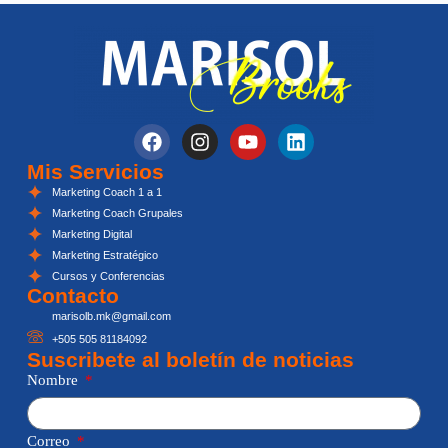
Mis Servicios
Marketing Coach 1 a 1
Marketing Coach Grupales
Marketing Digital
Marketing Estratégico
Cursos y Conferencias
Contacto
marisolb.mk@gmail.com
+505 505 81184092
Suscribete al boletín de noticias
Nombre
Correo