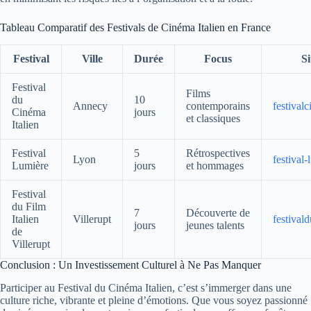
Tableau Comparatif des Festivals de Cinéma Italien en France
Festival
Ville
Durée
Focus
Si
Festival
Films
du
10
Annecy
contemporains
festivalc
Cinéma
jours
et classiques
Italien
Festival
5
Rétrospectives
Lyon
festival-
Lumière
jours
et hommages
Festival
du Film
7
Découverte de
Italien
Villerupt
festival
jours
jeunes talents
de
Villerupt
Conclusion : Un Investissement Culturel à Ne Pas Manquer
Participer au Festival du Cinéma Italien, c’est s’immerger dans une
culture riche, vibrante et pleine d’émotions. Que vous soyez passionné