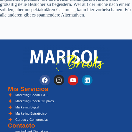
großartig neue Besucher zu begeistern. Wer auf der Suche nach einem
soliden, aber unspektakulären Casino ist, kann hier vorbeischauen. Für
alle anderen gibt es spannendere Alternativen.
Mis Servicios
Marketing Coach 1 a 1
Marketing Coach Grupales
Marketing Digital
Marketing Estratégico
Cursos y Conferencias
Contacto
marisolb.mk@gmail.com