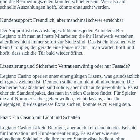
und die Bearbeitungszeiten könnten schneller sein. Wer also auf
schnelle Auszahlungen hofft, könnte enttäuscht werden.
Kundensupport: Freundlich, aber manchmal schwer erreichbar
Der Support ist das Aushängeschild eines jeden Anbieters. Bei
Legiano trifft man auf nette Mitarbeiter, die ihr Handwerk verstehen,
allerdings nicht immer sofort zur Stelle sind. Das ist ein bisschen wie
beim Croupier, der gerade eine Pause macht – man wartet, hofft und
hofft, dass sich die Tür bald wieder öffnet.
Lizenzierung und Sicherheit: Vertrauenswürdig oder nur Fassade?
Legiano Casino operiert unter einer gültigen Lizenz, was grundsätzlich
ein gutes Zeichen ist. Dennoch sollte man nicht blind vertrauen. Die
Sicherheitsmaßnahmen sind solide, aber nicht außergewöhnlich. Es ist
eher ein Standardpaket, das man in vielen Casinos findet. Für Spieler,
die auf Nummer sicher gehen wollen, reicht das aus, aber für
diejenigen, die das gewisse Extra suchen, könnte es zu wenig sein.
Fazit: Ein Casino mit Licht und Schatten
Legiano Casino ist kein Betrüger, aber auch kein leuchtendes Beispiel
für Innovation und Kundenorientierung. Es ist eher wie eine
altgediente Spielhalle, die ihre treuen Stammgäste bedient, ohne