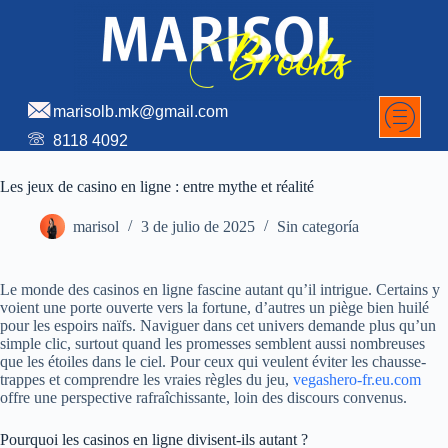
marisolb.mk@gmail.com
8118 4092
Les jeux de casino en ligne : entre mythe et réalité
marisol
3 de julio de 2025
Sin categoría
Le monde des casinos en ligne fascine autant qu’il intrigue. Certains y
voient une porte ouverte vers la fortune, d’autres un piège bien huilé
pour les espoirs naïfs. Naviguer dans cet univers demande plus qu’un
simple clic, surtout quand les promesses semblent aussi nombreuses
que les étoiles dans le ciel. Pour ceux qui veulent éviter les chausse-
trappes et comprendre les vraies règles du jeu,
vegashero-fr.eu.com
offre une perspective rafraîchissante, loin des discours convenus.
Pourquoi les casinos en ligne divisent-ils autant ?