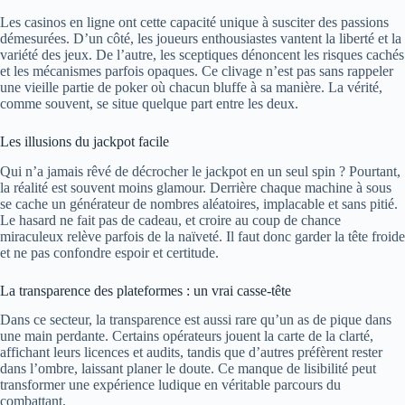
Les casinos en ligne ont cette capacité unique à susciter des passions
démesurées. D’un côté, les joueurs enthousiastes vantent la liberté et la
variété des jeux. De l’autre, les sceptiques dénoncent les risques cachés
et les mécanismes parfois opaques. Ce clivage n’est pas sans rappeler
une vieille partie de poker où chacun bluffe à sa manière. La vérité,
comme souvent, se situe quelque part entre les deux.
Les illusions du jackpot facile
Qui n’a jamais rêvé de décrocher le jackpot en un seul spin ? Pourtant,
la réalité est souvent moins glamour. Derrière chaque machine à sous
se cache un générateur de nombres aléatoires, implacable et sans pitié.
Le hasard ne fait pas de cadeau, et croire au coup de chance
miraculeux relève parfois de la naïveté. Il faut donc garder la tête froide
et ne pas confondre espoir et certitude.
La transparence des plateformes : un vrai casse-tête
Dans ce secteur, la transparence est aussi rare qu’un as de pique dans
une main perdante. Certains opérateurs jouent la carte de la clarté,
affichant leurs licences et audits, tandis que d’autres préfèrent rester
dans l’ombre, laissant planer le doute. Ce manque de lisibilité peut
transformer une expérience ludique en véritable parcours du
combattant.