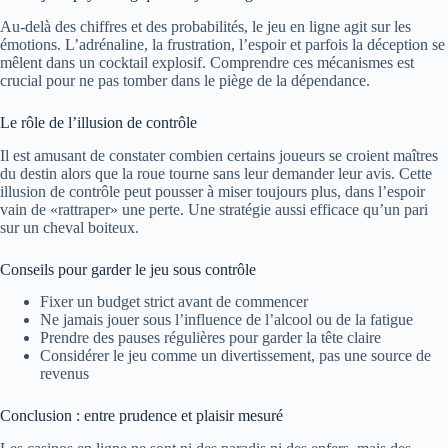
Au-delà des chiffres et des probabilités, le jeu en ligne agit sur les
émotions. L’adrénaline, la frustration, l’espoir et parfois la déception se
mêlent dans un cocktail explosif. Comprendre ces mécanismes est
crucial pour ne pas tomber dans le piège de la dépendance.
Le rôle de l’illusion de contrôle
Il est amusant de constater combien certains joueurs se croient maîtres
du destin alors que la roue tourne sans leur demander leur avis. Cette
illusion de contrôle peut pousser à miser toujours plus, dans l’espoir
vain de «rattraper» une perte. Une stratégie aussi efficace qu’un pari
sur un cheval boiteux.
Conseils pour garder le jeu sous contrôle
Fixer un budget strict avant de commencer
Ne jamais jouer sous l’influence de l’alcool ou de la fatigue
Prendre des pauses régulières pour garder la tête claire
Considérer le jeu comme un divertissement, pas une source de
revenus
Conclusion : entre prudence et plaisir mesuré