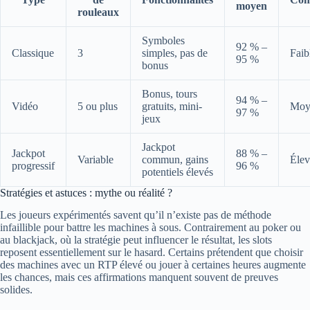
moyen
rouleaux
Symboles
92 % –
Classique
3
simples, pas de
Faib
95 %
bonus
Bonus, tours
94 % –
Vidéo
5 ou plus
gratuits, mini-
Moy
97 %
jeux
Jackpot
Jackpot
88 % –
Variable
commun, gains
Élev
progressif
96 %
potentiels élevés
Stratégies et astuces : mythe ou réalité ?
Les joueurs expérimentés savent qu’il n’existe pas de méthode
infaillible pour battre les machines à sous. Contrairement au poker ou
au blackjack, où la stratégie peut influencer le résultat, les slots
reposent essentiellement sur le hasard. Certains prétendent que choisir
des machines avec un RTP élevé ou jouer à certaines heures augmente
les chances, mais ces affirmations manquent souvent de preuves
solides.