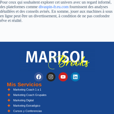
Pour ceux qui souhaitent explorer cet univers avec un regard informé,
des plateformes comme
divaspin-fr.eu.com
fournissent des analyses
détaillées et des conseils avisés. En somme, jouer aux machines à sous
en ligne peut être un divertissement, à condition de ne pas confondre
rêve et réalité.
Mis Servicios
Marketing Coach 1 a 1
Marketing Coach Grupales
Marketing Digital
Marketing Estratégico
Cursos y Conferencias