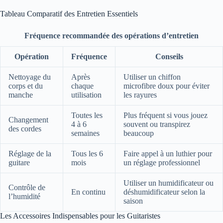
Tableau Comparatif des Entretien Essentiels
Fréquence recommandée des opérations d’entretien
Opération
Fréquence
Conseils
Nettoyage du
Après
Utiliser un chiffon
corps et du
chaque
microfibre doux pour éviter
manche
utilisation
les rayures
Toutes les
Plus fréquent si vous jouez
Changement
4 à 6
souvent ou transpirez
des cordes
semaines
beaucoup
Réglage de la
Tous les 6
Faire appel à un luthier pour
guitare
mois
un réglage professionnel
Utiliser un humidificateur ou
Contrôle de
En continu
déshumidificateur selon la
l’humidité
saison
Les Accessoires Indispensables pour les Guitaristes