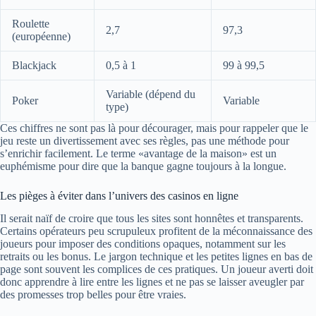
Roulette
2,7
97,3
(européenne)
Blackjack
0,5 à 1
99 à 99,5
Variable (dépend du
Poker
Variable
type)
Ces chiffres ne sont pas là pour décourager, mais pour rappeler que le
jeu reste un divertissement avec ses règles, pas une méthode pour
s’enrichir facilement. Le terme «avantage de la maison» est un
euphémisme pour dire que la banque gagne toujours à la longue.
Les pièges à éviter dans l’univers des casinos en ligne
Il serait naïf de croire que tous les sites sont honnêtes et transparents.
Certains opérateurs peu scrupuleux profitent de la méconnaissance des
joueurs pour imposer des conditions opaques, notamment sur les
retraits ou les bonus. Le jargon technique et les petites lignes en bas de
page sont souvent les complices de ces pratiques. Un joueur averti doit
donc apprendre à lire entre les lignes et ne pas se laisser aveugler par
des promesses trop belles pour être vraies.