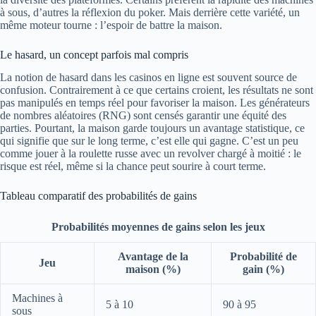
à sous, d’autres la réflexion du poker. Mais derrière cette variété, un
même moteur tourne : l’espoir de battre la maison.
Le hasard, un concept parfois mal compris
La notion de hasard dans les casinos en ligne est souvent source de
confusion. Contrairement à ce que certains croient, les résultats ne sont
pas manipulés en temps réel pour favoriser la maison. Les générateurs
de nombres aléatoires (RNG) sont censés garantir une équité des
parties. Pourtant, la maison garde toujours un avantage statistique, ce
qui signifie que sur le long terme, c’est elle qui gagne. C’est un peu
comme jouer à la roulette russe avec un revolver chargé à moitié : le
risque est réel, même si la chance peut sourire à court terme.
Tableau comparatif des probabilités de gains
Probabilités moyennes de gains selon les jeux
Avantage de la
Probabilité de
Jeu
maison (%)
gain (%)
Machines à
5 à 10
90 à 95
sous