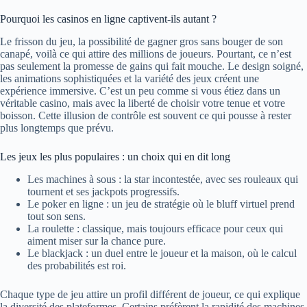
Pourquoi les casinos en ligne captivent-ils autant ?
Le frisson du jeu, la possibilité de gagner gros sans bouger de son
canapé, voilà ce qui attire des millions de joueurs. Pourtant, ce n’est
pas seulement la promesse de gains qui fait mouche. Le design soigné,
les animations sophistiquées et la variété des jeux créent une
expérience immersive. C’est un peu comme si vous étiez dans un
véritable casino, mais avec la liberté de choisir votre tenue et votre
boisson. Cette illusion de contrôle est souvent ce qui pousse à rester
plus longtemps que prévu.
Les jeux les plus populaires : un choix qui en dit long
Les machines à sous : la star incontestée, avec ses rouleaux qui
tournent et ses jackpots progressifs.
Le poker en ligne : un jeu de stratégie où le bluff virtuel prend
tout son sens.
La roulette : classique, mais toujours efficace pour ceux qui
aiment miser sur la chance pure.
Le blackjack : un duel entre le joueur et la maison, où le calcul
des probabilités est roi.
Chaque type de jeu attire un profil différent de joueur, ce qui explique
la diversité des plateformes. Certains préfèrent la rapidité des machines