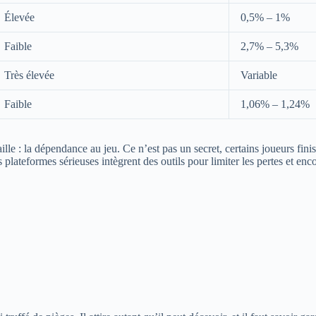
Élevée
0,5% – 1%
Faible
2,7% – 5,3%
Très élevée
Variable
Faible
1,06% – 1,24%
ille : la dépendance au jeu. Ce n’est pas un secret, certains joueurs fini
lateformes sérieuses intègrent des outils pour limiter les pertes et enc