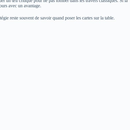
rder un œil critique pour ne pas tomber dans les travers classiques. Si la
jours avec un avantage.
égie reste souvent de savoir quand poser les cartes sur la table.