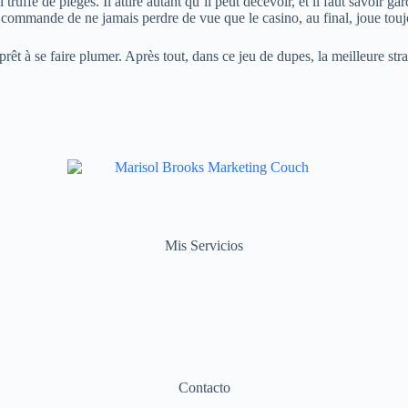
ruffé de pièges. Il attire autant qu’il peut décevoir, et il faut savoir ga
sse commande de ne jamais perdre de vue que le casino, au final, joue tou
t à se faire plumer. Après tout, dans ce jeu de dupes, la meilleure strat
Mis Servicios
Contacto