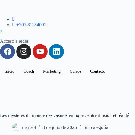
+505 81184092
Acceso a redes
Inicio
Coach
Marketing
Cursos
Contacto
Les mystères du monde des casinos en ligne : entre illusion et réalité
marisol
3 de julio de 2025
Sin categoría