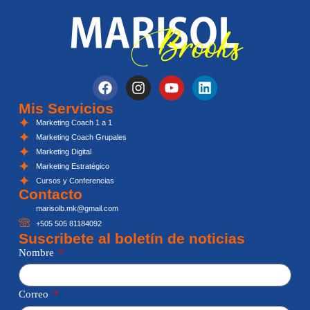
Mis Servicios
Marketing Coach 1 a 1
Marketing Coach Grupales
Marketing Digital
Marketing Estratégico
Cursos y Conferencias
Contacto
marisolb.mk@gmail.com
+505 505 81184092
Suscribete al boletín de noticias
Nombre
Correo