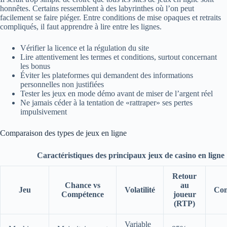
honnêtes. Certains ressemblent à des labyrinthes où l’on peut
facilement se faire piéger. Entre conditions de mise opaques et retraits
compliqués, il faut apprendre à lire entre les lignes.
Vérifier la licence et la régulation du site
Lire attentivement les termes et conditions, surtout concernant
les bonus
Éviter les plateformes qui demandent des informations
personnelles non justifiées
Tester les jeux en mode démo avant de miser de l’argent réel
Ne jamais céder à la tentation de «rattraper» ses pertes
impulsivement
Comparaison des types de jeux en ligne
Caractéristiques des principaux jeux de casino en ligne
Retour
Chance vs
au
Jeu
Volatilité
Com
Compétence
joueur
(RTP)
Variable