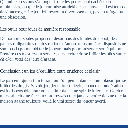
Quand les sessions s’allongent, que les pertes sont cachées ou
minimisées, ou que le joueur mise au-delà de ses moyens, il est temps
de s’interroger. Le jeu doit rester un divertissement, pas un refuge ou
une obsession.
Les outils pour jouer de manière responsable
De nombreux sites proposent désormais des limites de dépôt, des
pauses obligatoires ou des options d’auto-exclusion. Ces dispositifs ne
sont pas là pour embêter le joueur, mais pour préserver son équilibre.
Prendre ces mesures au sérieux, c’est éviter de se brûler les ailes sur le
chicken road
des jeux d’argent.
Conclusion : un jeu d’équilibre entre prudence et plaisir
Le pari en ligne est un terrain où l’on peut autant se faire plaisir que se
brûler les doigts. Savoir jongler entre stratégie, chance et modération
est indispensable pour ne pas finir dans une spirale infernale. Garder
un esprit critique face aux promesses et ne jamais perdre de vue que la
maison gagne toujours, voilà le vrai secret du joueur averti.