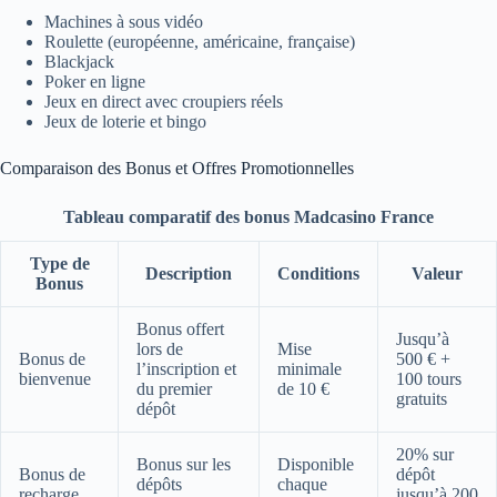
Machines à sous vidéo
Roulette (européenne, américaine, française)
Blackjack
Poker en ligne
Jeux en direct avec croupiers réels
Jeux de loterie et bingo
Comparaison des Bonus et Offres Promotionnelles
Tableau comparatif des bonus Madcasino France
Type de
Description
Conditions
Valeur
Bonus
Bonus offert
Jusqu’à
lors de
Mise
Bonus de
500 € +
l’inscription et
minimale
bienvenue
100 tours
du premier
de 10 €
gratuits
dépôt
20% sur
Bonus sur les
Disponible
Bonus de
dépôt
dépôts
chaque
recharge
jusqu’à 200