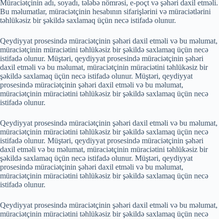
Müraciətçinin adı, soyadı, tələbə nömrəsi, e-poçt və şəhəri daxil etməli.
Bu məlumatlar, müraciətçinin hesabının sifarişlərini və müraciətlərini
təhlükəsiz bir şəkildə saxlamaq üçün necə istifadə olunur.
Qeydiyyat prosesində müraciətçinin şəhəri daxil etməli və bu məlumat,
müraciətçinin müraciətini təhlükəsiz bir şəkildə saxlamaq üçün necə
istifadə olunur. Müştəri, qeydiyyat prosesində müraciətçinin şəhəri
daxil etməli və bu məlumat, müraciətçinin müraciətini təhlükəsiz bir
şəkildə saxlamaq üçün necə istifadə olunur. Müştəri, qeydiyyat
prosesində müraciətçinin şəhəri daxil etməli və bu məlumat,
müraciətçinin müraciətini təhlükəsiz bir şəkildə saxlamaq üçün necə
istifadə olunur.
Qeydiyyat prosesində müraciətçinin şəhəri daxil etməli və bu məlumat,
müraciətçinin müraciətini təhlükəsiz bir şəkildə saxlamaq üçün necə
istifadə olunur. Müştəri, qeydiyyat prosesində müraciətçinin şəhəri
daxil etməli və bu məlumat, müraciətçinin müraciətini təhlükəsiz bir
şəkildə saxlamaq üçün necə istifadə olunur. Müştəri, qeydiyyat
prosesində müraciətçinin şəhəri daxil etməli və bu məlumat,
müraciətçinin müraciətini təhlükəsiz bir şəkildə saxlamaq üçün necə
istifadə olunur.
Qeydiyyat prosesində müraciətçinin şəhəri daxil etməli və bu məlumat,
müraciətçinin müraciətini təhlükəsiz bir şəkildə saxlamaq üçün necə