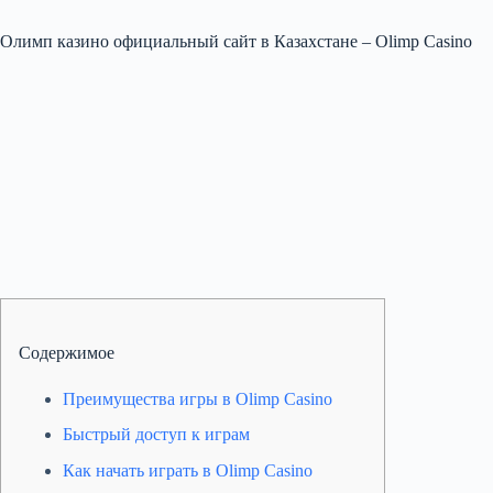
Олимп казино официальный сайт в Казахстане – Olimp Casino
Содержимое
Преимущества игры в Olimp Casino
Быстрый доступ к играм
Как начать играть в Olimp Casino