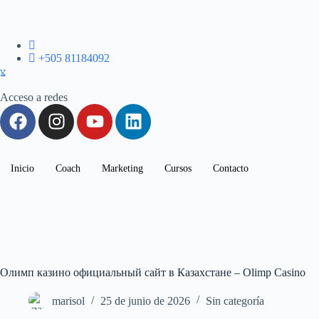
+505 81184092
Acceso a redes
Inicio
Coach
Marketing
Cursos
Contacto
Олимп казино официальный сайт в Казахстане – Olimp Casino
marisol
25 de junio de 2026
Sin categoría