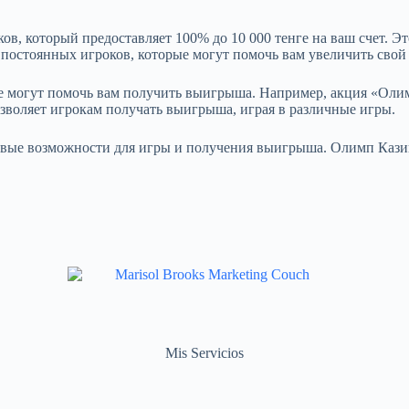
в, который предоставляет 100% до 10 000 тенге на ваш счет. Это
я постоянных игроков, которые могут помочь вам увеличить сво
е могут помочь вам получить выигрыша. Например, акция «Олим
зволяет игрокам получать выигрыша, играя в различные игры.
новые возможности для игры и получения выигрыша. Олимп Кази
Mis Servicios