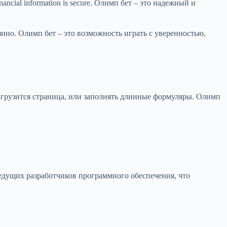
ancial information is secure. Олимп бет – это надежный и
ино. Олимп бет – это возможность играть с уверенностью,
загрузится страница, или заполнять длинные формуляры. Олимп
ведущих разработчиков программного обеспечения, что