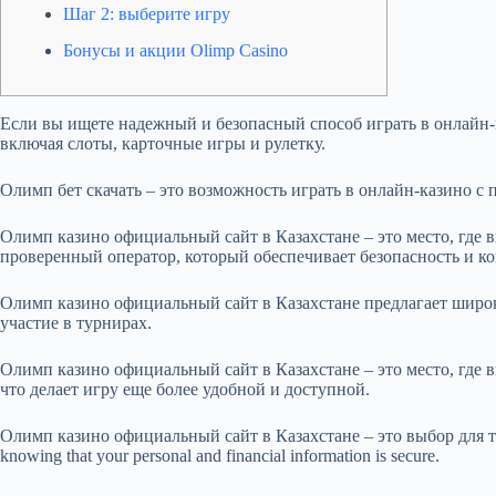
Шаг 2: выберите игру
Бонусы и акции Olimp Casino
Если вы ищете надежный и безопасный способ играть в онлайн-к
включая слоты, карточные игры и рулетку.
Олимп бет скачать – это возможность играть в онлайн-казино с
Олимп казино официальный сайт в Казахстане – это место, где вы 
проверенный оператор, который обеспечивает безопасность и к
Олимп казино официальный сайт в Казахстане предлагает широки
участие в турнирах.
Олимп казино официальный сайт в Казахстане – это место, где 
что делает игру еще более удобной и доступной.
Олимп казино официальный сайт в Казахстане – это выбор для т
knowing that your personal and financial information is secure.