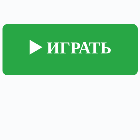
▶️ ИГРАТЬ