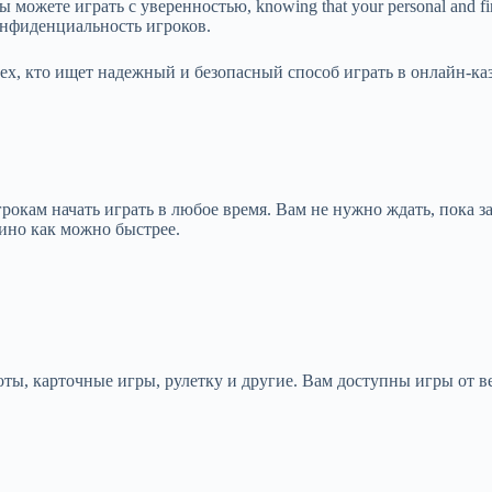
можете играть с уверенностью, knowing that your personal and fin
онфиденциальность игроков.
ех, кто ищет надежный и безопасный способ играть в онлайн-каз
грокам начать играть в любое время. Вам не нужно ждать, пока 
азино как можно быстрее.
оты, карточные игры, рулетку и другие. Вам доступны игры от 