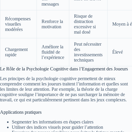
messages
Risque de
Récompenses
Renforce la
distraction
visuelles
Moyen à é
motivation
excessive si
modérées
mal dosé
Peut nécessiter
Améliore la
Chargement
des
fluidité de
Élevé
rapide
investissements
l’expérience
techniques
Le Rôle de la Psychologie Cognitive dans l’Engagement des Joueurs
Les principes de la psychologie cognitive permettent de mieux
comprendre comment les joueurs traitent l’information et quelles sont
les limites de leur attention. Par exemple, la théorie de la charge
cognitive souligne l’importance de ne pas surcharger la mémoire de
travail, ce qui est particulièrement pertinent dans les jeux complexes.
Applications pratiques
Segmenter les informations en étapes claires
Utiliser des indices visuels pour guider l’attention