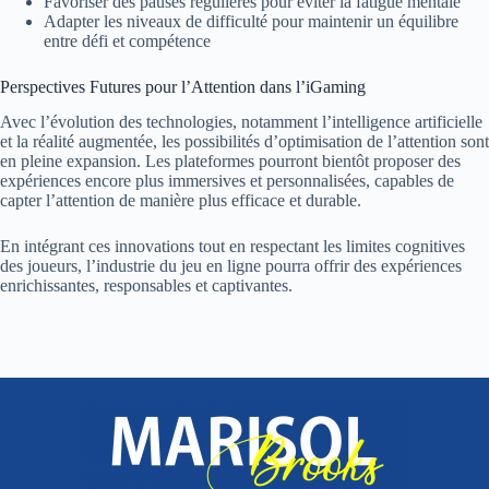
Favoriser des pauses régulières pour éviter la fatigue mentale
Adapter les niveaux de difficulté pour maintenir un équilibre
entre défi et compétence
Perspectives Futures pour l’Attention dans l’iGaming
Avec l’évolution des technologies, notamment l’intelligence artificielle
et la réalité augmentée, les possibilités d’optimisation de l’attention sont
en pleine expansion. Les plateformes pourront bientôt proposer des
expériences encore plus immersives et personnalisées, capables de
capter l’attention de manière plus efficace et durable.
En intégrant ces innovations tout en respectant les limites cognitives
des joueurs, l’industrie du jeu en ligne pourra offrir des expériences
enrichissantes, responsables et captivantes.