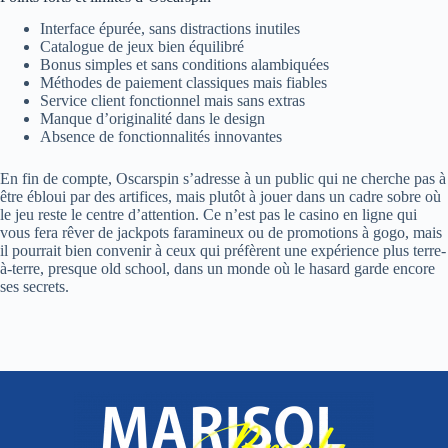
Interface épurée, sans distractions inutiles
Catalogue de jeux bien équilibré
Bonus simples et sans conditions alambiquées
Méthodes de paiement classiques mais fiables
Service client fonctionnel mais sans extras
Manque d’originalité dans le design
Absence de fonctionnalités innovantes
En fin de compte, Oscarspin s’adresse à un public qui ne cherche pas à
être ébloui par des artifices, mais plutôt à jouer dans un cadre sobre où
le jeu reste le centre d’attention. Ce n’est pas le casino en ligne qui
vous fera rêver de jackpots faramineux ou de promotions à gogo, mais
il pourrait bien convenir à ceux qui préfèrent une expérience plus terre-
à-terre, presque old school, dans un monde où le hasard garde encore
ses secrets.