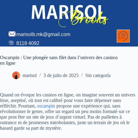
marisolb.mk@gmail.com
8118 4092
Oscarspin : Une plongée sans filet dans l’univers des casinos
en ligne
marisol
3 de julio de 2025
Sin categoría
Quand on évoque les casinos en ligne, on imagine souvent un univers
lisse, aseptisé, où tout est calibré pour vous faire dépenser sans
réfléchir. Pourtant,
oscarspin
propose une expérience qui, sans
révolutionner le genre, offre un regard un peu moins formaté sur ce
que peut être un site de jeux d’argent virtuel. Pas de paillettes à
outrance ni de promesses mirobolantes, juste un terrain de jeu où le
hasard garde sa part de mystère.