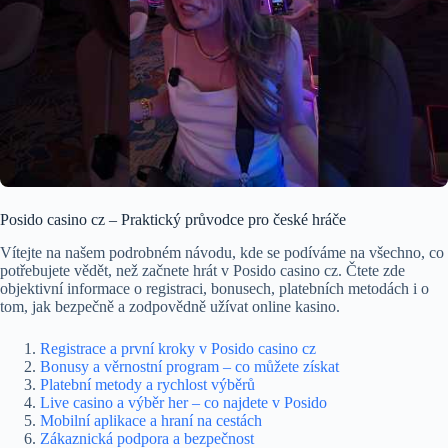
Posido casino cz – Praktický průvodce pro české hráče
Vítejte na našem podrobném návodu, kde se podíváme na všechno, co
potřebujete vědět, než začnete hrát v Posido casino cz. Čtete zde
objektivní informace o registraci, bonusech, platebních metodách i o
tom, jak bezpečně a zodpovědně užívat online kasino.
Registrace a první kroky v Posido casino cz
Bonusy a věrnostní program – co můžete získat
Platební metody a rychlost výběrů
Live casino a výběr her – co najdete v Posido
Mobilní aplikace a hraní na cestách
Zákaznická podpora a bezpečnost