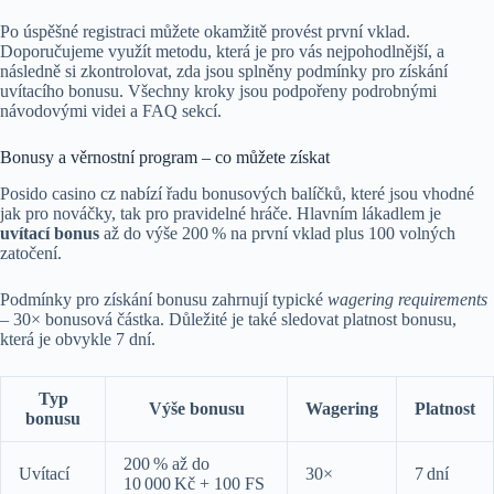
Po úspěšné registraci můžete okamžitě provést první vklad.
Doporučujeme využít metodu, která je pro vás nejpohodlnější, a
následně si zkontrolovat, zda jsou splněny podmínky pro získání
uvítacího bonusu. Všechny kroky jsou podpořeny podrobnými
návodovými videi a FAQ sekcí.
Bonusy a věrnostní program – co můžete získat
Posido casino cz nabízí řadu bonusových balíčků, které jsou vhodné
jak pro nováčky, tak pro pravidelné hráče. Hlavním lákadlem je
uvítací bonus
až do výše 200 % na první vklad plus 100 volných
zatočení.
Podmínky pro získání bonusu zahrnují typické
wagering requirements
– 30× bonusová částka. Důležité je také sledovat platnost bonusu,
která je obvykle 7 dní.
Typ
Výše bonusu
Wagering
Platnost
bonusu
200 % až do
Uvítací
30×
7 dní
10 000 Kč + 100 FS