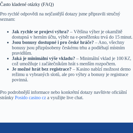
Často kladené otázky (FAQ)
Pro rychlé odpovědi na nejčastější dotazy jsme připravili stručný
seznam:
Jak rychle se projeví výhra?
– Většina výher je okamžitě
dostupná v herním účtu, výběr na e‑peněženku trvá do 15 minut.
Jsou bonusy dostupné i pro české hráče?
– Ano, všechny
bonusy jsou přizpůsobeny českému trhu a podléhají místním
pravidlům.
Jaká je minimální výše vkladu?
– Minimální vklad je 100 Kč,
což umožňuje i začátečníkům hrát s menším rozpočtem.
Je možné hrát bez registrace?
– Kasino nabízí možnost demo
režimu u vybraných slotů, ale pro výhry a bonusy je registrace
povinná.
Pro podrobnější informace nebo konkrétní dotazy navštivte oficiální
stránky
Posido casino cz
a využijte live chat.