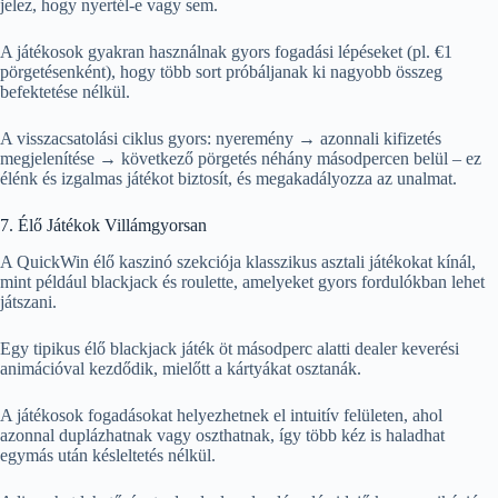
jelez, hogy nyertél-e vagy sem.
A játékosok gyakran használnak gyors fogadási lépéseket (pl. €1
pörgetésenként), hogy több sort próbáljanak ki nagyobb összeg
befektetése nélkül.
A visszacsatolási ciklus gyors: nyeremény → azonnali kifizetés
megjelenítése → következő pörgetés néhány másodpercen belül – ez
élénk és izgalmas játékot biztosít, és megakadályozza az unalmat.
7. Élő Játékok Villámgyorsan
A QuickWin élő kaszinó szekciója klasszikus asztali játékokat kínál,
mint például blackjack és roulette, amelyeket gyors fordulókban lehet
játszani.
Egy tipikus élő blackjack játék öt másodperc alatti dealer keverési
animációval kezdődik, mielőtt a kártyákat osztanák.
A játékosok fogadásokat helyezhetnek el intuitív felületen, ahol
azonnal duplázhatnak vagy oszthatnak, így több kéz is haladhat
egymás után késleltetés nélkül.