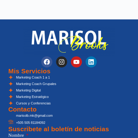
Mis Servicios
Marketing Coach 1 a 1
Marketing Coach Grupales
Marketing Digital
Marketing Estratégico
Cursos y Conferencias
Contacto
marisolb.mk@gmail.com
+505 505 81184092
Suscribete al boletín de noticias
Nombre