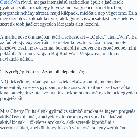
QuickWin
rövid, magas intenzitású szekciókra épül; a játékosok
gyakran csatlakoznak egy kávészünet vagy ebédszünet közben,
pörgetnek néhány tárcsát, majd kilépnek, mielőtt a nap véget érne. Ez a
megközelítés azoknak kedvez, akik gyors visszacsatolást keresnek, és
szeretik több játékot egyetlen látogatás alatt kezelni.
A márka neve önmagában ígéri a sebességet – „Quick” után „Win”. Ez
az ígéret egy egyszerűsített felületen keresztül valósul meg, amely
lehetővé teszi, hogy azonnal belemerülj a kedvenc nyerőgépedbe, mint
például a Starburst vagy a Big Bad Wolf Megaways, unalmas
navigáció nélkül.
2. Nyerőgép Fókusz: Azonnali elégedettség
A QuickWin nyerőgéppal választéka elsősorban olyan címekre
koncentrál, amelyek gyorsan jutalmaznak. A Starburst vad szorzókat
kínál, amelyek szinte azonnal kis jackpotot eredményezhetnek egyetlen
pörgetésből.
Miss Cherry Fruits élénk gyümölcs szimbólumokat és ingyen pörgetés
aktiválásokat kínál, amelyek csak három nyerő vonal találatával
aktiválódnak – tökéletes azoknak, akik szeretik kipróbálni a
szerencséjüket, anélkül, hogy hosszú várakozásra kényszerülnének.