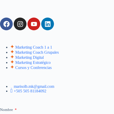
Marketing Coach 1 a 1
Marketing Coach Grupales
Marketing Digital
Marketing Estratégico
Cursos y Conferencias
marisolb.mk@gmail.com
+505 505 81184092
Nombre