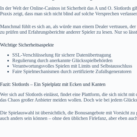
In der Welt der Online-Casinos ist Sicherheit das A und O. Slotlords g
Praxis zeigt, dass man sich nicht blind auf solche Versprechen verlassen
Manchmal fühlt es sich an, als würde man einem Dealer vertrauen, der ei
zu prüfen und Erfahrungsberichte anderer Spieler zu lesen. Nur so lässt 
Wichtige Sicherheitsaspekte
SSL-Verschlüsselung für sichere Datenübertragung
Regulierung durch anerkannte Glücksspielbehörden
Verantwortungsvolles Spielen mit Limits und Selbstausschluss
Faire Spielmechanismen durch zertifizierte Zufallsgeneratoren
Fazit: Slotlords – Ein Spielplatz mit Ecken und Kanten
Wer sich auf Slotlords einlässt, findet eine Plattform, die sich nicht 
das Chaos großer Anbieter meiden wollen. Doch wie bei jedem Glückssp
Die Spielauswahl ist übersichtlich, die Bonusangebote mit Vorsicht zu 
auch anders sein können – ohne den üblichen Firlefanz, aber eben auc