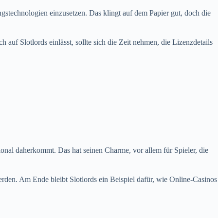
ngstechnologien einzusetzen. Das klingt auf dem Papier gut, doch die
 auf Slotlords einlässt, sollte sich die Zeit nehmen, die Lizenzdetails
ktional daherkommt. Das hat seinen Charme, vor allem für Spieler, die
erden. Am Ende bleibt Slotlords ein Beispiel dafür, wie Online-Casinos