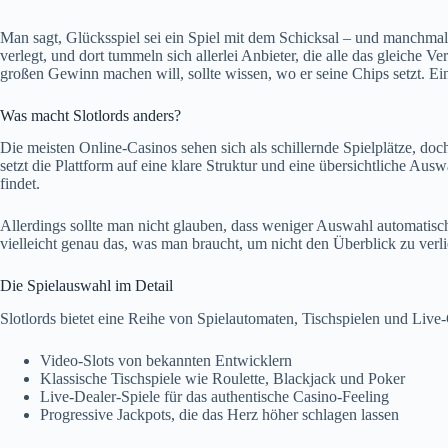
Man sagt, Glücksspiel sei ein Spiel mit dem Schicksal – und manchmal 
verlegt, und dort tummeln sich allerlei Anbieter, die alle das gleiche
großen Gewinn machen will, sollte wissen, wo er seine Chips setzt. Ein 
Was macht Slotlords anders?
Die meisten Online-Casinos sehen sich als schillernde Spielplätze, do
setzt die Plattform auf eine klare Struktur und eine übersichtliche Ausw
findet.
Allerdings sollte man nicht glauben, dass weniger Auswahl automatisch 
vielleicht genau das, was man braucht, um nicht den Überblick zu verli
Die Spielauswahl im Detail
Slotlords bietet eine Reihe von Spielautomaten, Tischspielen und Live
Video-Slots von bekannten Entwicklern
Klassische Tischspiele wie Roulette, Blackjack und Poker
Live-Dealer-Spiele für das authentische Casino-Feeling
Progressive Jackpots, die das Herz höher schlagen lassen