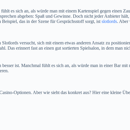
fühlt es sich an, als würde man mit einem Kartenspiel gegen einen Zau
 Versprechen abgeben: Spaß und Gewinne. Doch nicht jeder Anbieter hält,
Beispiel, das in der Szene für Gesprächsstoff sorgt, ist
slotlords
. Aber 
ch Slotlords versucht, sich mit einem etwas anderen Ansatz zu position
ahl. Das erinnert fast an einen gut sortierten Spielsalon, in dem man ni
besser ist. Manchmal fühlt es sich an, als würde man in einer Bar mit n
eren.
-Casino-Optionen. Aber wie sieht das konkret aus? Hier eine kleine Übe