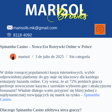
marisolb.mk@gmail.com
8118 4092
Spinamba Casino – Nowa Era Rozrywki Online w Polsce
marisol
3 de julio de 2025
Sin categoría
W dobie rosnącej popularności kasyn internetowych, wybór
odpowiedniej platformy do gry staje się kluczowy dla każdego
entuzjasty hazardu online. Czy wiesz, że aż 72% polskich graczy
preferuje nowoczesne kasyna z szerokim wyborem gier i atrakcyjnymi
bonusami? Właśnie dlatego warto przyjrzeć się bliżej jednej z
najdynamiczniej rozwijających się marek na rynku –
Spinamba
Casino
.
Dlaczego Spinamba Casino zdobywa serca graczy?