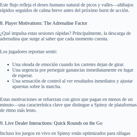
Este flujo refleja el deseo humano natural de picos y valles—altibajos
rápidos seguidos de calma breve antes del próximo burst de acción.
8. Player Motivations: The Adrenaline Factor
¿Qué impulsa estas sesiones rápidas? Principalmente, la descarga de
adrenalina que surge al saber que cada momento cuenta.
Los jugadores reportan sentir:
Una oleada de emoción cuando los carretes dejan de girar.
Una urgencia por perseguir ganancias inmediatamente en lugar
de esperar.
Una sensación de control al ver resultados inmediatos y ajustar
apuestas sobre la marcha.
Estas motivaciones se refuerzan con giros que pagan en menos de un
minuto—una característica clave que distingue a Spinsy de plataformas
de ritmo más lento.
9. Live Dealer Interactions: Quick Rounds on the Go
Incluso los juegos en vivo en Spinsy están optimizados para ráfagas