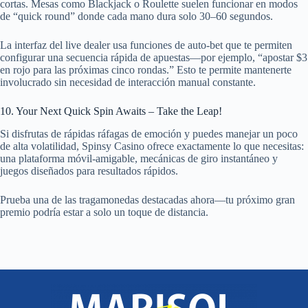
cortas. Mesas como Blackjack o Roulette suelen funcionar en modos
de “quick round” donde cada mano dura solo 30–60 segundos.
La interfaz del live dealer usa funciones de auto‑bet que te permiten
configurar una secuencia rápida de apuestas—por ejemplo, “apostar $3
en rojo para las próximas cinco rondas.” Esto te permite mantenerte
involucrado sin necesidad de interacción manual constante.
10. Your Next Quick Spin Awaits – Take the Leap!
Si disfrutas de rápidas ráfagas de emoción y puedes manejar un poco
de alta volatilidad, Spinsy Casino ofrece exactamente lo que necesitas:
una plataforma móvil‑amigable, mecánicas de giro instantáneo y
juegos diseñados para resultados rápidos.
Prueba una de las tragamonedas destacadas ahora—tu próximo gran
premio podría estar a solo un toque de distancia.