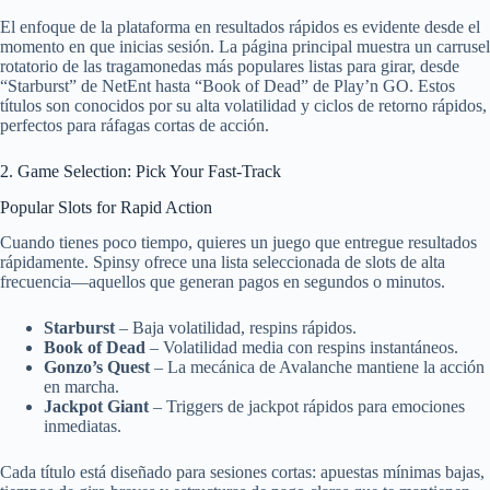
El enfoque de la plataforma en resultados rápidos es evidente desde el
momento en que inicias sesión. La página principal muestra un carrusel
rotatorio de las tragamonedas más populares listas para girar, desde
“Starburst” de NetEnt hasta “Book of Dead” de Play’n GO. Estos
títulos son conocidos por su alta volatilidad y ciclos de retorno rápidos,
perfectos para ráfagas cortas de acción.
2. Game Selection: Pick Your Fast‑Track
Popular Slots for Rapid Action
Cuando tienes poco tiempo, quieres un juego que entregue resultados
rápidamente. Spinsy ofrece una lista seleccionada de slots de alta
frecuencia—aquellos que generan pagos en segundos o minutos.
Starburst
– Baja volatilidad, respins rápidos.
Book of Dead
– Volatilidad media con respins instantáneos.
Gonzo’s Quest
– La mecánica de Avalanche mantiene la acción
en marcha.
Jackpot Giant
– Triggers de jackpot rápidos para emociones
inmediatas.
Cada título está diseñado para sesiones cortas: apuestas mínimas bajas,