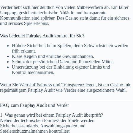
Verder hebt sich hier deutlich von vielen Mitbewerbern ab. Ein fairer
Umgang, gesicherte technische Abläufe und transparente
Kommunikation sind spürbar. Das Casino steht damit für ein sicheres
und seriöses Spielerlebnis.
Was bedeutet Fairplay Audit konkret für Sie?
Höhere Sicherheit beim Spielen, denn Schwachstellen werden
früh erkannt.
Klare Regeln und ehrliche Gewinnchancen.
Schutz der persönlichen Daten und finanziellen Mittel.
Unterstützung bei der Einhaltung eigener Limits und
Kontrollmechanismen.
Wenn Sie Wert auf Fairness und Transparenz legen, ist ein Casino mit
regelmäßigem Fairplay Audit wie Verder eine ausgezeichnete Wahl.
FAQ zum Fairplay Audit und Verder
1. Was genau wird bei einem Fairplay Audit überprüft?
Neben der technischen Fairness der Spiele werden
Sicherheitsstandards, Auszahlungsquoten und
Spielerschutzmaßnahmen kontrolliert.