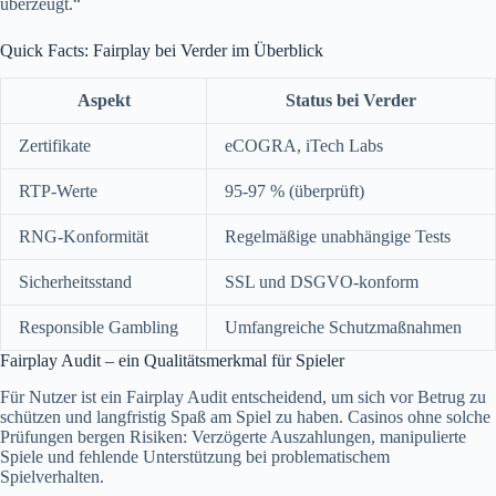
überzeugt.“
Quick Facts: Fairplay bei Verder im Überblick
Aspekt
Status bei Verder
Zertifikate
eCOGRA, iTech Labs
RTP-Werte
95-97 % (überprüft)
RNG-Konformität
Regelmäßige unabhängige Tests
Sicherheitsstand
SSL und DSGVO-konform
Responsible Gambling
Umfangreiche Schutzmaßnahmen
Fairplay Audit – ein Qualitätsmerkmal für Spieler
Für Nutzer ist ein Fairplay Audit entscheidend, um sich vor Betrug zu
schützen und langfristig Spaß am Spiel zu haben. Casinos ohne solche
Prüfungen bergen Risiken: Verzögerte Auszahlungen, manipulierte
Spiele und fehlende Unterstützung bei problematischem
Spielverhalten.