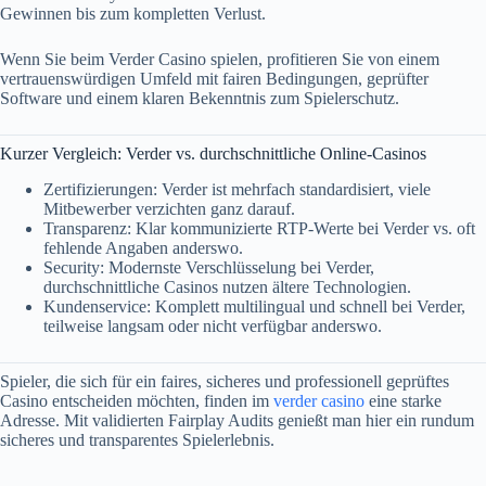
Gewinnen bis zum kompletten Verlust.
Wenn Sie beim Verder Casino spielen, profitieren Sie von einem
vertrauenswürdigen Umfeld mit fairen Bedingungen, geprüfter
Software und einem klaren Bekenntnis zum Spielerschutz.
Kurzer Vergleich: Verder vs. durchschnittliche Online-Casinos
Zertifizierungen: Verder ist mehrfach standardisiert, viele
Mitbewerber verzichten ganz darauf.
Transparenz: Klar kommunizierte RTP-Werte bei Verder vs. oft
fehlende Angaben anderswo.
Security: Modernste Verschlüsselung bei Verder,
durchschnittliche Casinos nutzen ältere Technologien.
Kundenservice: Komplett multilingual und schnell bei Verder,
teilweise langsam oder nicht verfügbar anderswo.
Spieler, die sich für ein faires, sicheres und professionell geprüftes
Casino entscheiden möchten, finden im
verder casino
eine starke
Adresse. Mit validierten Fairplay Audits genießt man hier ein rundum
sicheres und transparentes Spielerlebnis.