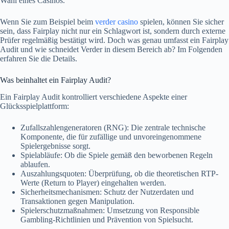
Wahl eines Casinos.
Wenn Sie zum Beispiel beim
verder casino
spielen, können Sie sicher
sein, dass Fairplay nicht nur ein Schlagwort ist, sondern durch externe
Prüfer regelmäßig bestätigt wird. Doch was genau umfasst ein Fairplay
Audit und wie schneidet Verder in diesem Bereich ab? Im Folgenden
erfahren Sie die Details.
Was beinhaltet ein Fairplay Audit?
Ein Fairplay Audit kontrolliert verschiedene Aspekte einer
Glücksspielplattform:
Zufallszahlengeneratoren (RNG): Die zentrale technische
Komponente, die für zufällige und unvoreingenommene
Spielergebnisse sorgt.
Spielabläufe: Ob die Spiele gemäß den beworbenen Regeln
ablaufen.
Auszahlungsquoten: Überprüfung, ob die theoretischen RTP-
Werte (Return to Player) eingehalten werden.
Sicherheitsmechanismen: Schutz der Nutzerdaten und
Transaktionen gegen Manipulation.
Spielerschutzmaßnahmen: Umsetzung von Responsible
Gambling-Richtlinien und Prävention von Spielsucht.