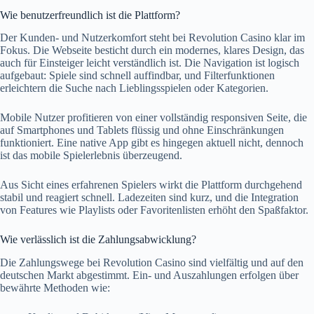
Wie benutzerfreundlich ist die Plattform?
Der Kunden- und Nutzerkomfort steht bei Revolution Casino klar im
Fokus. Die Webseite besticht durch ein modernes, klares Design, das
auch für Einsteiger leicht verständlich ist. Die Navigation ist logisch
aufgebaut: Spiele sind schnell auffindbar, und Filterfunktionen
erleichtern die Suche nach Lieblingsspielen oder Kategorien.
Mobile Nutzer profitieren von einer vollständig responsiven Seite, die
auf Smartphones und Tablets flüssig und ohne Einschränkungen
funktioniert. Eine native App gibt es hingegen aktuell nicht, dennoch
ist das mobile Spielerlebnis überzeugend.
Aus Sicht eines erfahrenen Spielers wirkt die Plattform durchgehend
stabil und reagiert schnell. Ladezeiten sind kurz, und die Integration
von Features wie Playlists oder Favoritenlisten erhöht den Spaßfaktor.
Wie verlässlich ist die Zahlungsabwicklung?
Die Zahlungswege bei Revolution Casino sind vielfältig und auf den
deutschen Markt abgestimmt. Ein- und Auszahlungen erfolgen über
bewährte Methoden wie: