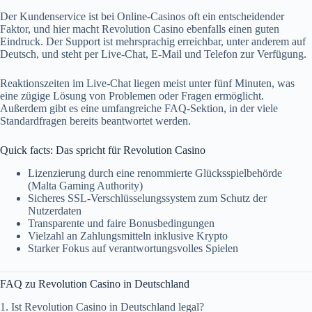
Der Kundenservice ist bei Online-Casinos oft ein entscheidender
Faktor, und hier macht Revolution Casino ebenfalls einen guten
Eindruck. Der Support ist mehrsprachig erreichbar, unter anderem auf
Deutsch, und steht per Live-Chat, E-Mail und Telefon zur Verfügung.
Reaktionszeiten im Live-Chat liegen meist unter fünf Minuten, was
eine zügige Lösung von Problemen oder Fragen ermöglicht.
Außerdem gibt es eine umfangreiche FAQ-Sektion, in der viele
Standardfragen bereits beantwortet werden.
Quick facts: Das spricht für Revolution Casino
Lizenzierung durch eine renommierte Glücksspielbehörde
(Malta Gaming Authority)
Sicheres SSL-Verschlüsselungssystem zum Schutz der
Nutzerdaten
Transparente und faire Bonusbedingungen
Vielzahl an Zahlungsmitteln inklusive Krypto
Starker Fokus auf verantwortungsvolles Spielen
FAQ zu Revolution Casino in Deutschland
1. Ist Revolution Casino in Deutschland legal?