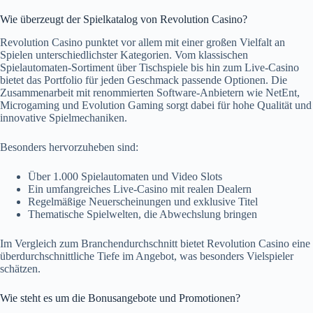
Wie überzeugt der Spielkatalog von Revolution Casino?
Revolution Casino punktet vor allem mit einer großen Vielfalt an
Spielen unterschiedlichster Kategorien. Vom klassischen
Spielautomaten-Sortiment über Tischspiele bis hin zum Live-Casino
bietet das Portfolio für jeden Geschmack passende Optionen. Die
Zusammenarbeit mit renommierten Software-Anbietern wie NetEnt,
Microgaming und Evolution Gaming sorgt dabei für hohe Qualität und
innovative Spielmechaniken.
Besonders hervorzuheben sind:
Über 1.000 Spielautomaten und Video Slots
Ein umfangreiches Live-Casino mit realen Dealern
Regelmäßige Neuerscheinungen und exklusive Titel
Thematische Spielwelten, die Abwechslung bringen
Im Vergleich zum Branchendurchschnitt bietet Revolution Casino eine
überdurchschnittliche Tiefe im Angebot, was besonders Vielspieler
schätzen.
Wie steht es um die Bonusangebote und Promotionen?