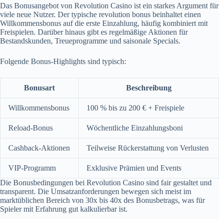
Das Bonusangebot von Revolution Casino ist ein starkes Argument für
viele neue Nutzer. Der typische revolution bonus beinhaltet einen
Willkommensbonus auf die erste Einzahlung, häufig kombiniert mit
Freispielen. Darüber hinaus gibt es regelmäßige Aktionen für
Bestandskunden, Treueprogramme und saisonale Specials.
Folgende Bonus-Highlights sind typisch:
Bonusart
Beschreibung
Willkommensbonus
100 % bis zu 200 € + Freispiele
Reload-Bonus
Wöchentliche Einzahlungsboni
Cashback-Aktionen
Teilweise Rückerstattung von Verlusten
VIP-Programm
Exklusive Prämien und Events
Die Bonusbedingungen bei Revolution Casino sind fair gestaltet und
transparent. Die Umsatzanforderungen bewegen sich meist im
marktüblichen Bereich von 30x bis 40x des Bonusbetrags, was für
Spieler mit Erfahrung gut kalkulierbar ist.