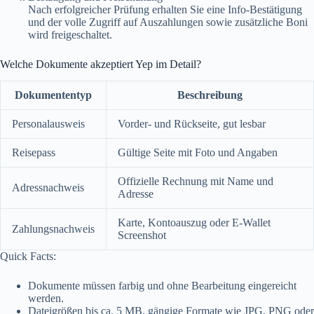
Nach erfolgreicher Prüfung erhalten Sie eine Info-Bestätigung
und der volle Zugriff auf Auszahlungen sowie zusätzliche Boni
wird freigeschaltet.
Welche Dokumente akzeptiert Yep im Detail?
Dokumententyp
Beschreibung
Personalausweis
Vorder- und Rückseite, gut lesbar
Reisepass
Gültige Seite mit Foto und Angaben
Offizielle Rechnung mit Name und
Adressnachweis
Adresse
Karte, Kontoauszug oder E-Wallet
Zahlungsnachweis
Screenshot
Quick Facts:
Dokumente müssen farbig und ohne Bearbeitung eingereicht
werden.
Dateigrößen bis ca. 5 MB, gängige Formate wie JPG, PNG oder