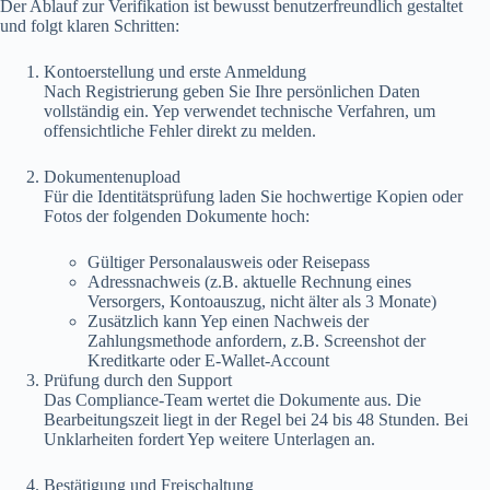
Der Ablauf zur Verifikation ist bewusst benutzerfreundlich gestaltet
und folgt klaren Schritten:
Kontoerstellung und erste Anmeldung
Nach Registrierung geben Sie Ihre persönlichen Daten
vollständig ein. Yep verwendet technische Verfahren, um
offensichtliche Fehler direkt zu melden.
Dokumentenupload
Für die Identitätsprüfung laden Sie hochwertige Kopien oder
Fotos der folgenden Dokumente hoch:
Gültiger Personalausweis oder Reisepass
Adressnachweis (z.B. aktuelle Rechnung eines
Versorgers, Kontoauszug, nicht älter als 3 Monate)
Zusätzlich kann Yep einen Nachweis der
Zahlungsmethode anfordern, z.B. Screenshot der
Kreditkarte oder E-Wallet-Account
Prüfung durch den Support
Das Compliance-Team wertet die Dokumente aus. Die
Bearbeitungszeit liegt in der Regel bei 24 bis 48 Stunden. Bei
Unklarheiten fordert Yep weitere Unterlagen an.
Bestätigung und Freischaltung