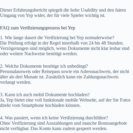
Dieser Erfahrungsbericht spiegelt die hohe Usability und den fairen
Umgang von Yep wider, der für viele Spieler wichtig ist.
FAQ zum Verifizierungsprozess bei Yep
1. Wie lange dauert die Verifizierung bei Yep normalerweise?
Die Prüfung erfolgt in der Regel innerhalb von 24 bis 48 Stunden.
Verzögerungen sind möglich, wenn Dokumente nicht klar lesbar sind
oder weitere Nachweise benötigt werden.
2. Welche Dokumente benötige ich unbedingt?
Personalausweis oder Reisepass sowie ein Adressnachweis, der nicht
älter als drei Monate ist. Zusätzlich kann ein Zahlungsnachweis
verlangt werden.
3. Kann ich auch mobil Dokumente hochladen?
Ja, Yep bietet eine voll funktionale mobile Webseite, auf der Sie Fotos
direkt vom Smartphone hochladen können.
4. Was passiert, wenn ich keine Verifizierung durchführe?
Ohne Verifizierung sind Auszahlungen und manche Bonusangebote
nicht verfügbar. Das Konto kann zudem gesperrt werden.