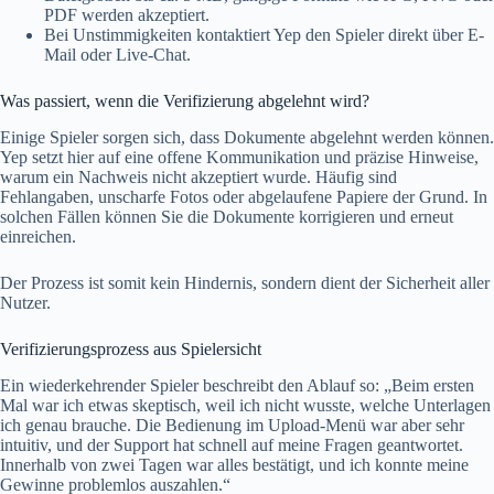
PDF werden akzeptiert.
Bei Unstimmigkeiten kontaktiert Yep den Spieler direkt über E-
Mail oder Live-Chat.
Was passiert, wenn die Verifizierung abgelehnt wird?
Einige Spieler sorgen sich, dass Dokumente abgelehnt werden können.
Yep setzt hier auf eine offene Kommunikation und präzise Hinweise,
warum ein Nachweis nicht akzeptiert wurde. Häufig sind
Fehlangaben, unscharfe Fotos oder abgelaufene Papiere der Grund. In
solchen Fällen können Sie die Dokumente korrigieren und erneut
einreichen.
Der Prozess ist somit kein Hindernis, sondern dient der Sicherheit aller
Nutzer.
Verifizierungsprozess aus Spielersicht
Ein wiederkehrender Spieler beschreibt den Ablauf so: „Beim ersten
Mal war ich etwas skeptisch, weil ich nicht wusste, welche Unterlagen
ich genau brauche. Die Bedienung im Upload-Menü war aber sehr
intuitiv, und der Support hat schnell auf meine Fragen geantwortet.
Innerhalb von zwei Tagen war alles bestätigt, und ich konnte meine
Gewinne problemlos auszahlen.“