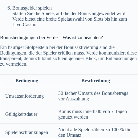
Bonusgelder spielen
Starten Sie die Spiele, auf die der Bonus angewendet wird.
Verde bietet eine breite Spielauswahl von Slots bis hin zum
Live-Casino.
Bonusbedingungen bei Verde – Was ist zu beachten?
Ein häufiger Stolperstein bei der Bonusaktivierung sind die
Bedingungen, die der Spieler erfüllen muss. Verde kommuniziert diese
transparent, dennoch lohnt sich ein genauer Blick, um Enttäuschungen
zu vermeiden.
Bedingung
Beschreibung
30-facher Umsatz des Bonusbetrags
Umsatzanforderung
vor Auszahlung
Bonus muss innerhalb von 7 Tagen
Gültigkeitsdauer
genutzt werden
Nicht alle Spiele zählen zu 100 % für
Spieleinschränkungen
den Umsatz